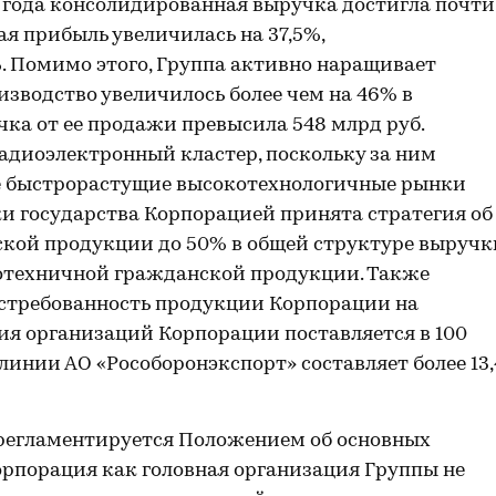
7 года консолидированная выручка достигла почти
ая прибыль увеличилась на 37,5%,
%. Помимо этого, Группа активно наращивает
зводство увеличилось более чем на 46% в
ка от ее продажи превысила 548 млрд руб.
адиоэлектронный кластер, поскольку за ним
е быстрорастущие высокотехнологичные рынки
и государства Корпорацией принята стратегия об
ской продукции до 50% в общей структуре выручк
котехничной гражданской продукции. Также
остребованность продукции Корпорации на
я организаций Корпорации поставляется в 100
линии АО «Рособоронэкспорт» составляет более 13,
регламентируется Положением об основных
рпорация как головная организация Группы не