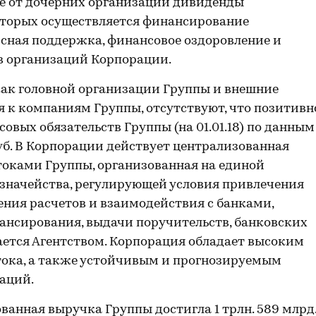
е от дочерних организаций дивиденды
которых осуществляется финансирование
сная поддержка, финансовое оздоровление и
в организаций Корпорации.
как головной организации Группы и внешние
я к компаниям Группы, отсутствуют, что позитивн
овых обязательств Группы (на 01.01.18) по данным
уб. В Корпорации действует централизованная
оками Группы, организованная на единой
азначейства, регулирующей условия привлечения
ния расчетов и взаимодействия с банками,
ансирования, выдачи поручительств, банковских
вается Агентством. Корпорация обладает высоким
тока, а также устойчивым и прогнозируемым
аций.
ванная выручка Группы достигла 1 трлн. 589 млрд