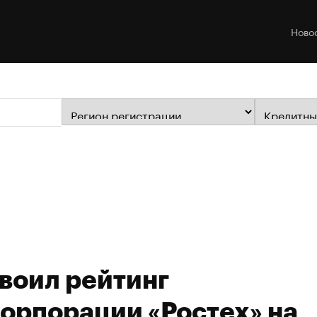
Ново
воил рейтинг
орпорации «Ростех» на