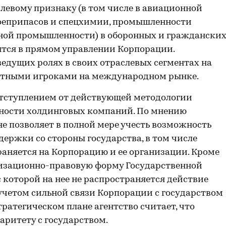
левому признаку (в том числе в авиационной
еприпасов и спецхимии, промышленности
ной промышленности) в оборонных и граждански
тся в прямом управлении Корпорации.
едущих ролях в своих отраслевых сегментах на
метными игроками на международном рынке.
отступлением от действующей методологии
ности холдинговых компаний. По мнению
не позволяет в полной мере учесть возможность
ержки со стороны государства, в том числе
аняется на Корпорацию и ее организации. Кроме
анизационно-правовую форму Государственной
с которой на нее не распространяется действие
 учетом сильной связи Корпорации с государством
тратегическом плане агентство считает, что
аритету с государством.