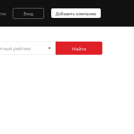
сти
Вход
Добавить компанию
итный рейтинг
Найти