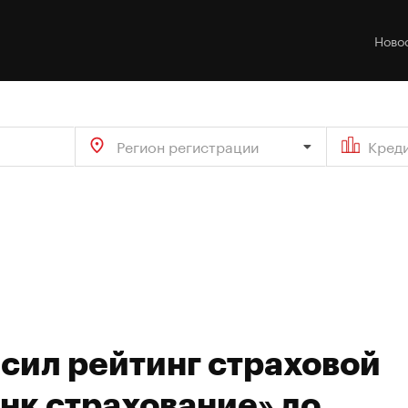
Ново
Регион регистрации
Кред
сил рейтинг страховой
нк страхование» до