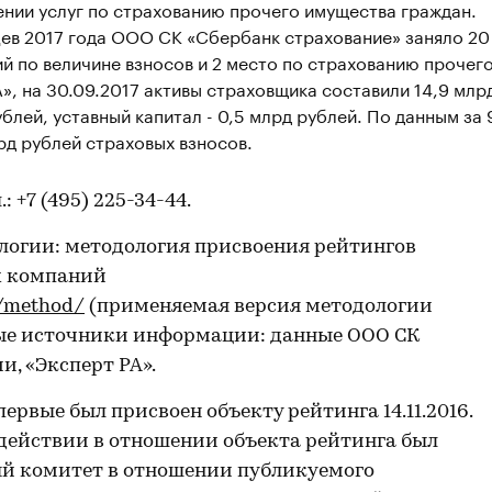
нии услуг по страхованию прочего имущества граждан.
цев 2017 года ООО СК «Сбербанк страхование» заняло 20
й по величине взносов и 2 место по страхованию прочег
», на 30.09.2017 активы страховщика составили 14,9 млр
блей, уставный капитал - 0,5 млрд рублей. По данным за 
рд рублей страховых взносов.
л.: +7 (495) 225-34-44.
огии: методология присвоения рейтингов
х компаний
e/method/
(применяемая версия методологии
евые источники информации: данные ООО СК
и, «Эксперт РА».
рвые был присвоен объекту рейтинга 14.11.2016.
действии в отношении объекта рейтинга был
вый комитет в отношении публикуемого