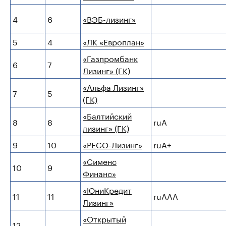
4
6
«ВЭБ-лизинг»
5
4
«ЛК «Европлан»
«Газпромбанк
6
7
Лизинг» (ГК)
«Альфа Лизинг»
7
5
(ГК)
«Балтийский
8
8
ruA
лизинг» (ГК)
9
10
«РЕСО-Лизинг»
ruA+
«Сименс
10
9
Финанс»
«ЮниКредит
11
11
ruAAA
Лизинг»
«Открытый
12
-