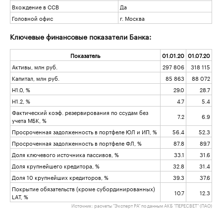
Вхождение в ССВ
Да
Головной офис
г. Москва
Ключевые финансовые показатели Банка:
Показатель
01.01.20
01.07.20
Активы, млн руб.
297 806
318 115
Капитал, млн руб.
85 863
88 072
Н1.0, %
29.0
28.7
Н1.2, %
4.7
5.4
Фактический коэф. резервирования по ссудам без
7.2
6.9
учета МБК, %
Просроченная задолженность в портфеле ЮЛ и ИП, %
56.4
52.3
Просроченная задолженность в портфеле ФЛ, %
87.8
89.7
Доля ключевого источника пассивов, %
33.1
31.6
Доля крупнейшего кредитора, %
32.8
31.4
Доля 10 крупнейших кредиторов, %
39.3
37.6
Покрытие обязательств (кроме субординированных)
10.7
12.3
LAT, %
Источник: расчеты "Эксперт РА" по данным АКБ "ПЕРЕСВЕТ" (ПАО)