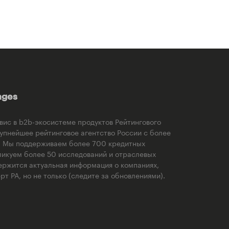
ages
рвис в b2b-экосистеме продуктов Рейтингового
рупнейшее рейтинговое агентство России с более
). Мы поддерживаем более 700 кредитных
ликуем более 50 исследований и отраслевых
ержится актуальная информация о компаниях,
т РА, но не только (следите за обновлениями).