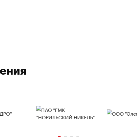
ления