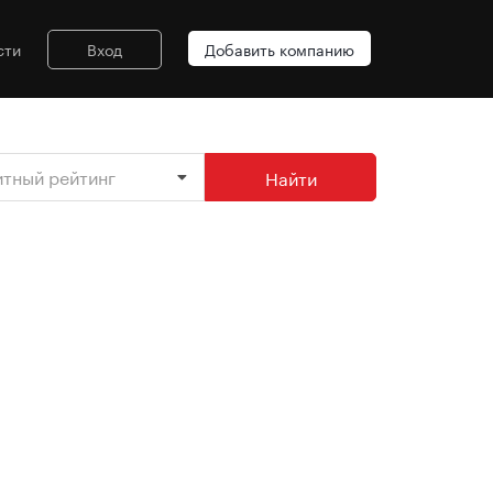
сти
Вход
Добавить компанию
итный рейтинг
Найти