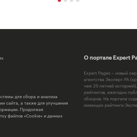
ях
О портале Expert P
Expert Pages – новый се
агентства Эксперт РА (к
чем 25-летней историей
рейтингов, ежегодно пуб
стемы для сбора и анализа
обзоров. На портале сод
и сайта, а также для улучшения
имеющих рейтинги Экспер
формации. Продолжая
тку файлов «Cookie» и данных