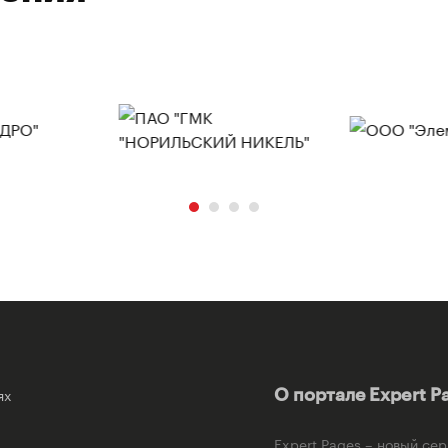
ях
О портале Expert P
Expert Pages – новый се