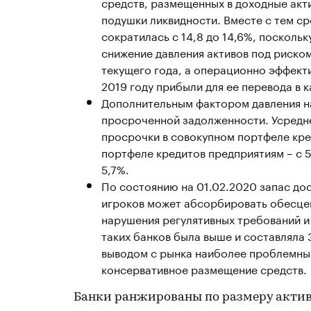
средств, размещенных в доходные акт
подушки ликвидности. Вместе с тем ср
сократилась с 14,8 до 14,6%, посколь
снижение давления активов под риско
текущего года, а операционно эффекти
2019 году прибыли для ее перевода в к
Дополнительным фактором давления на
просроченной задолженности. Усредн
просрочки в совокупном портфеле кред
портфеле кредитов предприятиям – с 5
5,7%.
По состоянию на 01.02.2020 запас д
игроков может абсорбировать обесцен
нарушения регулятивных требований и 
таких банков была выше и составляла
выводом с рынка наиболее проблемных
консервативное размещение средств.
Банки ранжированы по размеру активо