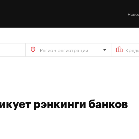
Ново
Регион регистрации
Кред
икует рэнкинги банков