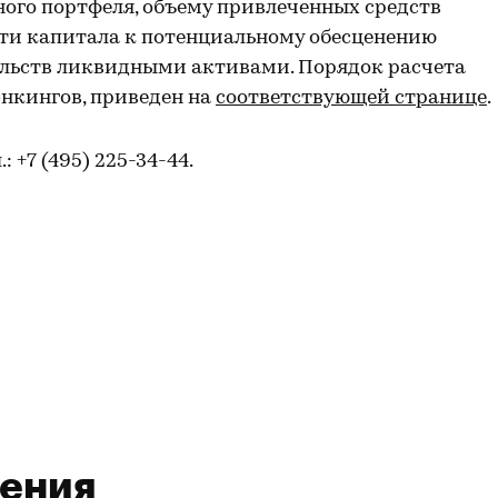
ого портфеля, объему привлеченных средств
сти капитала к потенциальному обесценению
льств ликвидными активами. Порядок расчета
нкингов, приведен на
соответствующей странице
.
л.: +7 (495) 225-34-44.
ления