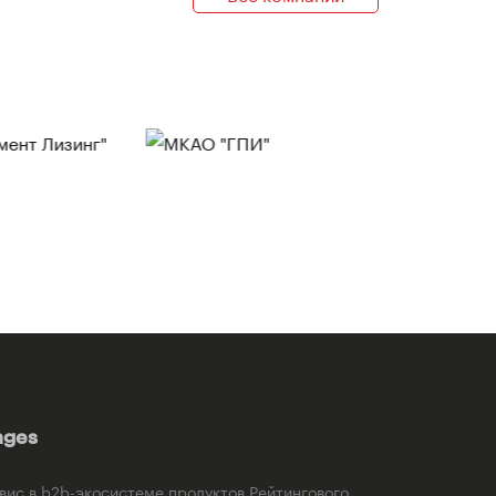
ages
рвис в b2b-экосистеме продуктов Рейтингового