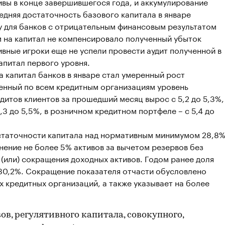
ивы в конце завершившегося года, и аккумулирование
едняя достаточность базового капитала в январе
ку для банков с отрицательным финансовым результатом
м на капитал не компенсировало полученный убыток
вные игроки еще не успели провести аудит полученной в
апитал первого уровня.
 капитал банков в январе стал умеренный рост
енный по всем кредитным организациям уровень
итов клиентов за прошедший месяц вырос с 5,2 до 5,3%,
,3 до 5,5%, в розничном кредитном портфеле – с 5,4 до
остаточности капитала над нормативным минимумом 28,8
ение не более 5% активов за вычетом резервов без
(или) сокращения доходных активов. Годом ранее доля
 30,2%. Сокращение показателя отчасти обусловлено
 кредитных организаций, а также указывает на более
в, регулятивного капитала, совокупного,