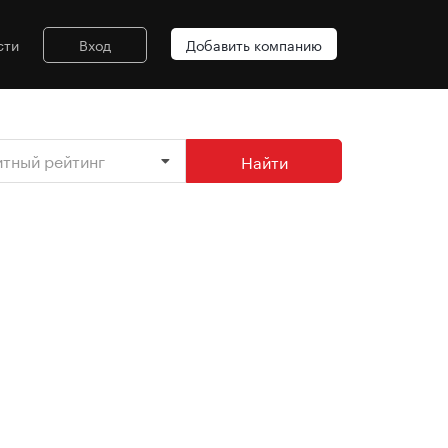
сти
Вход
Добавить компанию
итный рейтинг
Найти