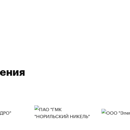
ления