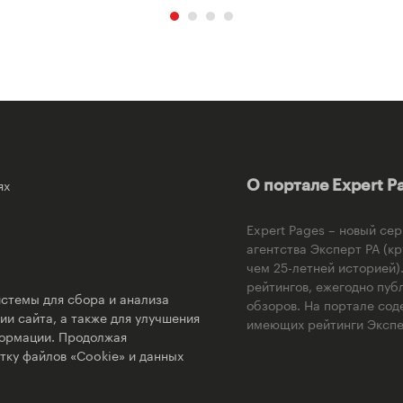
ях
О портале Expert P
Expert Pages – новый се
агентства Эксперт РА (к
чем 25-летней историей
рейтингов, ежегодно пуб
стемы для сбора и анализа
обзоров. На портале сод
и сайта, а также для улучшения
имеющих рейтинги Экспер
формации. Продолжая
тку файлов «Cookie» и данных