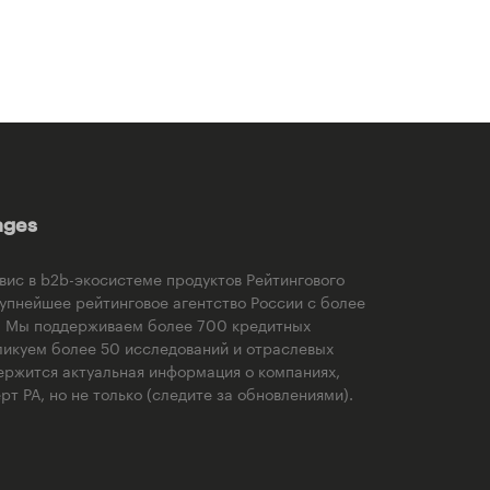
ages
рвис в b2b-экосистеме продуктов Рейтингового
рупнейшее рейтинговое агентство России с более
). Мы поддерживаем более 700 кредитных
ликуем более 50 исследований и отраслевых
ержится актуальная информация о компаниях,
т РА, но не только (следите за обновлениями).