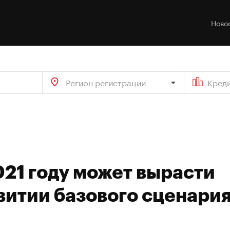
Ново
Регион регистрации
Кред
021 году может вырасти
звитии базового сценари