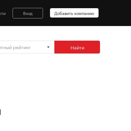
сти
Вход
Добавить компанию
итный рейтинг
Найти
я