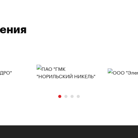
ления