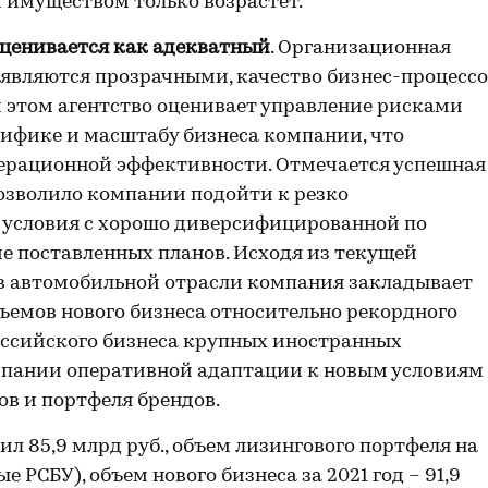
имуществом только возрастет.
оценивается как адекватный
. Организационная
 являются прозрачными, качество бизнес-процесс
 этом агентство оценивает управление рисками
цифике и масштабу бизнеса компании, что
перационной эффективности. Отмечается успешная
 позволило компании подойти к резко
словия с хорошо диверсифицированной по
е поставленных планов. Исходя из текущей
, в автомобильной отрасли компания закладывает
ъемов нового бизнеса относительно рекордного
российского бизнеса крупных иностранных
мпании оперативной адаптации к новым условиям
ов и портфеля брендов.
ил 85,9 млрд руб., объем лизингового портфеля на
ые РСБУ), объем нового бизнеса за 2021 год – 91,9