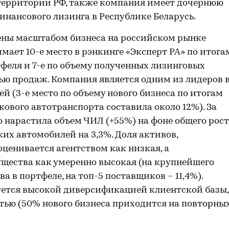
территории РФ, также компания имеет дочернюю
инансового лизинга в Республике Беларусь.
ены масштабом бизнеса на российском рынке
ает 10-е место в рэнкинге «Эксперт РА» по итога
тфеля и 7-е по объему полученных лизинговых
тью продаж. Компания является одним из лидеров 
й (3-е место по объему нового бизнеса по итогам
кового автотранспорта составила около 12%). За
нарастила объем ЧИЛ (+55%) на фоне общего рос
их автомобилей на 3,3%. Доля активов,
ценивается агентством как низкая, а
ества как умеренно высокая (на крупнейшего
 в портфеле, на топ-5 поставщиков – 11,4%).
ется высокой диверсификацией клиентской базы,
тью (50% нового бизнеса приходится на повторны