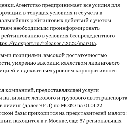
енки. Агентство предпринимает все усилия для
рмации в текущих условиях и её учета в
 дальнейших рейтинговых действий с учетом
читаем необходимым проинформировать
к рейтингованию в условиях беспрецедентного
tps://raexpert.ru/releases/2022/mar01a
.
ными позициями, высокой достаточностью
ости, умеренно высоким качеством лизингового
ицией и адекватным уровнем корпоративного
тся компанией, предоставляющей услуги
 на лизинге легкового и грузового автотранспорт
 лизинг (далее ЧИЛ) по МСФО на 01.01.22
нтской базы приходится на представителей малого
ании находится в г. Москве, еще 67 региональных