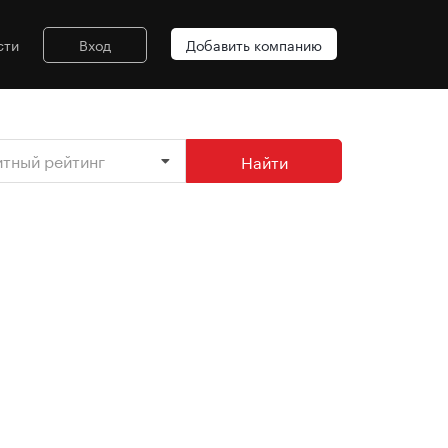
сти
Вход
Добавить компанию
итный рейтинг
Найти