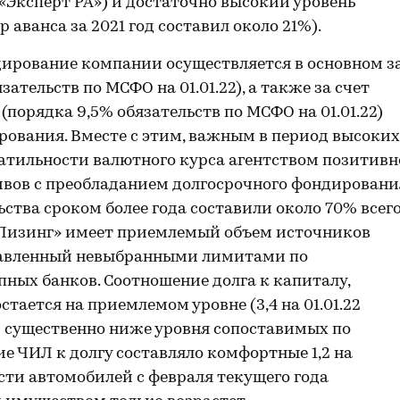
«Эксперт РА») и достаточно высокий уровень
аванса за 2021 год составил около 21%).
дирование компании осуществляется в основном з
ательств по МСФО на 01.01.22), а также за счет
порядка 9,5% обязательств по МСФО на 01.01.22)
ования. Вместе с этим, важным в период высоких
атильности валютного курса агентством позитивн
ивов с преобладанием долгосрочного фондировани
ства сроком более года составили около 70% всег
СО-Лизинг» имеет приемлемый объем источников
тавленный невыбранными лимитами по
ных банков. Соотношение долга к капиталу,
стается на приемлемом уровне (3,4 на 01.01.22
) и существенно ниже уровня сопоставимых по
 ЧИЛ к долгу составляло комфортные 1,2 на
мости автомобилей с февраля текущего года