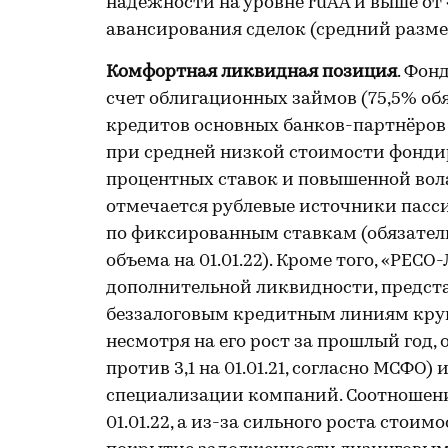
надежности на уровне ruAA и выше от 
авансирования сделок (средний размер 
Комфортная ликвидная позиция
. Фон
счет облигационных займов (75,5% обяз
кредитов основных банков-партнёров (
при средней низкой стоимости фондир
процентных ставок и повышенной вол
отмечается рублевые источники пасс
по фиксированным ставкам (обязатель
объема на 01.01.22). Кроме того, «РЕ
дополнительной ликвидности, предс
беззалоговым кредитным линиям круп
несмотря на его рост за прошлый год, о
против 3,1 на 01.01.21, согласно МСФО
специализации компаний. Соотношение
01.01.22, а из-за сильного роста стои