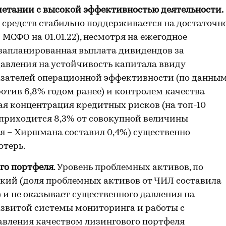
четании с высокой эффективностью деятельности.
средств стабильно поддерживается на достаточн
МСФО на 01.01.22), несмотря на ежегодное
 запланированная выплата дивидендов за
авления на устойчивость капитала ввиду
зателей операционной эффективности (по данны
ротив 6,8% годом ранее) и контролем качества
ая концентрация кредитных рисков (на топ-10
1 приходится 8,3% от совокупной величины
я – Хиршмана составил 0,4%) существенно
отерь.
го портфеля
. Уровень проблемных активов, по
изкий (доля проблемных активов от ЧИЛ составила
21) и не оказывает существенного давления на
азвитой системы мониторинга и работы с
авления качеством лизингового портфеля