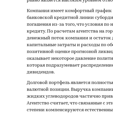
равно является высоким уровнем отно
Компания имеет комфортный график 
банковской кредитной линии суборди
погашения из-за того, что условия п
кредиту. По расчетам агентства на го
денежный поток компании и остаток 
капитальные затраты и расходы по о
позитивной оценке прогнозной ликви
оказывает некоторое давление полит
которая подразумевает распределение
дивидендов.
Долговой портфель является полность
валютной позиции. Выручка компании
жидких углеводородов частично при
Агентство считает, что связанные с 
степени компенсируются естественн