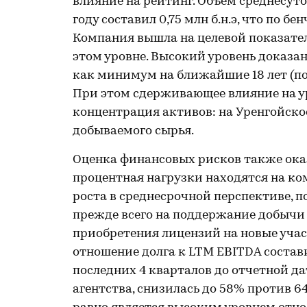
влияние на рейтинг. Объем среднесут
году составил 0,75 млн б.н.э, что по 
Компания вышла на целевой показател
этом уровне. Высокий уровень доказа
как минимум на ближайшие 18 лет (по
При этом сдерживающее влияние на у
концентрация активов: на Уренгойско
добываемого сырья.
Оценка финансовых рисков также ока
процентная нагрузки находятся на ко
роста в среднесрочной перспективе, 
прежде всего на поддержание добычи на
приобретения лицензий на новые участк
отношение долга к LTM EBITDA составил
последних 4 кварталов до отчетной да
агентства, снизилась до 58% против 6