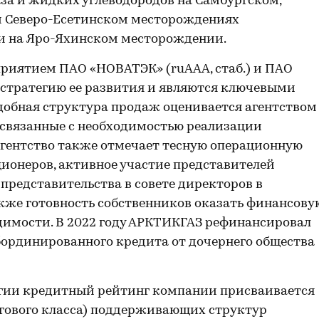
аза и жидких углеводородов на Самбургском,
и Северо-Есетинском месторождениях
 и на Яро-Яхинском месторождении.
риятием ПАО «НОВАТЭК» (ruAAA, стаб.) и ПАО
 стратегию ее развития и являются ключевыми
добная структура продаж оценивается агентством
связанные с необходимостью реализации
гентство также отмечает тесную операционную
ионеров, активное участие представителей
представительства в совете директоров в
кже готовность собственников оказать финансову
димости. В 2022 году АРКТИКГАЗ рефинансировал
бординированного кредита от дочернего общества
гии кредитный рейтинг компании присваивается
нгового класса) поддерживающих структур