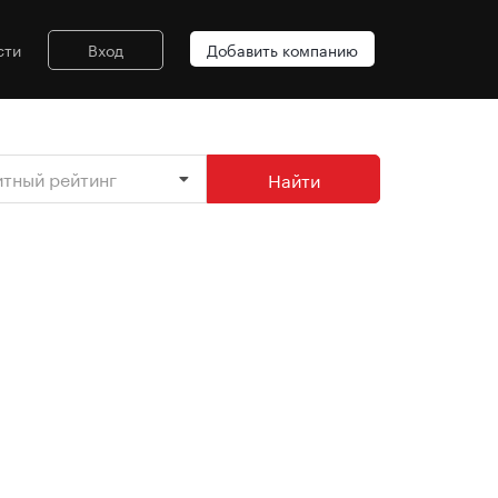
сти
Вход
Добавить компанию
итный рейтинг
Найти