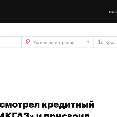
Ново
Регион регистрации
Кред
есмотрел кредитный
ИКГАЗ» и присвоил