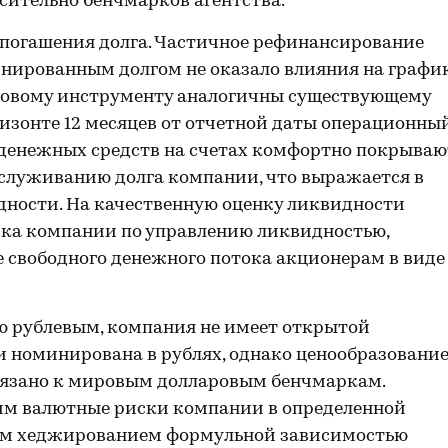
сительно бенчмарков агентства.
погашения долга. Частичное рефинансирование
нированным долгом не оказало влияния на графи
о новому инструменту аналогичны существующему
ризонте 12 месяцев от отчетной даты операционны
денежных средств на счетах комфортно покрываю
бслуживанию долга компании, что выражается в
дности. На качественную оценку ликвидности
ика компании по управлению ликвидностью,
 свободного денежного потока акционерам в виде
ю рублевым, компания не имеет открытой
 номинирована в рублях, однако ценообразовани
вязано к мировым долларовым бенчмаркам.
этим валютные риски компании в определенной
ым хеджированием формульной зависимостью