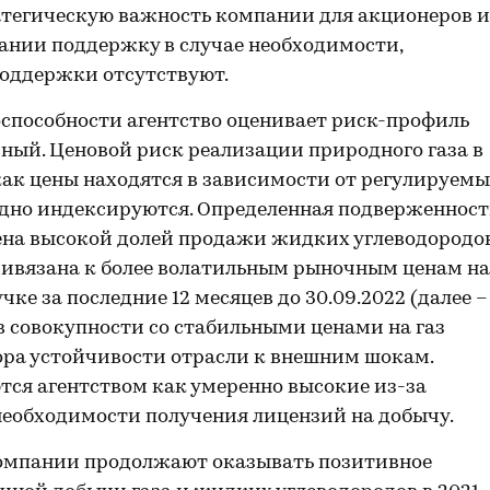
ратегическую важность компании для акционеров и
ании поддержку в случае необходимости,
поддержки отсутствуют.
способности агентство оценивает риск-профиль
ный. Ценовой риск реализации природного газа в
ак цены находятся в зависимости от регулируем
одно индексируются. Определенная подверженност
ена высокой долей продажи жидких углеводородо
привязана к более волатильным рыночным ценам на
ке за последние 12 месяцев до 30.09.2022 (далее –
в совокупности со стабильными ценами на газ
ора устойчивости отрасли к внешним шокам.
ются агентством как умеренно высокие из-за
необходимости получения лицензий на добычу.
омпании продолжают оказывать позитивное