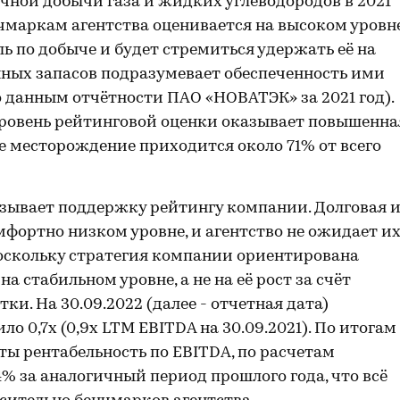
очной добычи газа и жидких углеводородов в 2021
бенчмаркам агентства оценивается на высоком уровне
ь по добыче и будет стремиться удержать её на
нных запасов подразумевает обеспеченность ими
 данным отчётности ПАО «НОВАТЭК» за 2021 год).
ровень рейтинговой оценки оказывает повышенна
е месторождение приходится около 71% от всего
зывает поддержку рейтингу компании. Долговая 
мфортно низком уровне, и агентство не ожидает и
поскольку стратегия компании ориентирована
 стабильном уровне, а не на её рост за счёт
и. На 30.09.2022 (далее - отчетная дата)
о 0,7x (0,9х LTM EBITDA на 30.09.2021). По итогам
ты рентабельность по EBITDA, по расчетам
4% за аналогичный период прошлого года, что всё