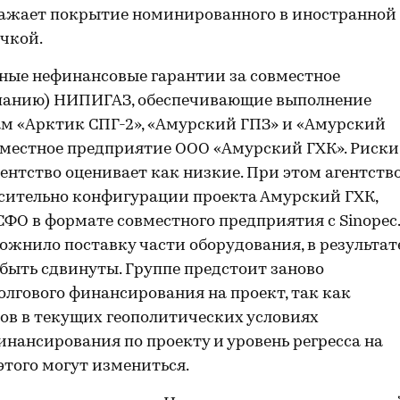
ражает покрытие номинированного в иностранной
учкой.
ные нефинансовые гарантии за совместное
панию) НИПИГАЗ, обеспечивающие выполнение
ам «Арктик СПГ-2», «Амурский ГПЗ» и «Амурский
вместное предприятие ООО «Амурский ГХК». Риски
нтство оценивает как низкие. При этом агентств
осительно конфигурации проекта Амурский ГХК,
ФО в формате совместного предприятия с Sinopec.
ожнило поставку части оборудования, в результат
 быть сдвинуты. Группе предстоит заново
лгового финансирования на проект, так как
ов в текущих геополитических условиях
инансирования по проекту и уровень регресса на
е этого могут измениться.