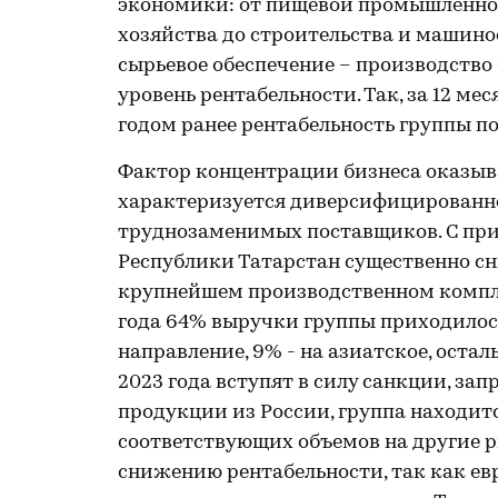
экономики: от пищевой промышленнос
хозяйства до строительства и машино
сырьевое обеспечение – производство
уровень рентабельности. Так, за 12 мес
годом ранее рентабельность группы п
Фактор концентрации бизнеса оказыва
характеризуется диверсифицированно
труднозаменимых поставщиков. С при
Республики Татарстан существенно с
крупнейшем производственном компле
года 64% выручки группы приходилось
направление, 9% - на азиатское, остал
2023 года вступят в силу санкции, з
продукции из России, группа находит
соответствующих объемов на другие ры
снижению рентабельности, так как ев