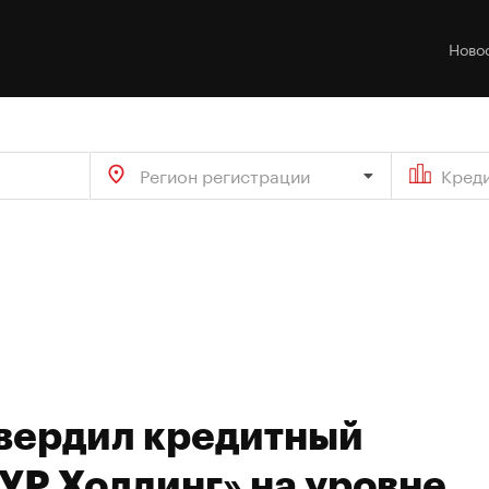
Ново
Регион регистрации
Кред
твердил кредитный
УР Холдинг» на уровне