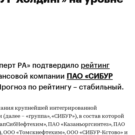
сперт РА» подтвердило
рейтинг
ансовой компании
ПАО «СИБУР
Прогноз по рейтингу – стабильный.
мпания крупнейшей интегрированной
(далее – «группа», «СИБУР»), в состав которой
ЗапСибНефтехим», ПАО «Казаньоргсинтез», ПАО
), ООО «Томскнефтехим», ООО «СИБУР-Кстово» и