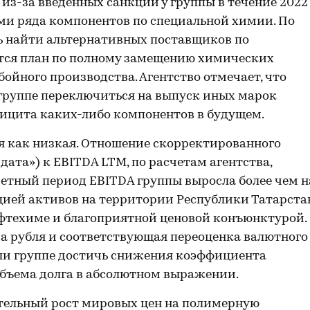
из-за введенных санкций у группы в течение 2022
ми ряда компонентов по специальной химии. По
ь найти альтернативных поставщиков по
тся план по полному замещению химических
ойного производства. Агентство отмечает, что
группе переключиться на выпуск иных марок
фицита каких-либо компонентов в будущем.
я как низкая. Отношение скорректированного
 дата») к EBITDA LTM, по расчетам агентства,
 отчетный период EBITDA группы выросла более чем н
цией активов на территории Республики Татарста
фтехиме и благоприятной ценовой конъюнктурой.
а рубля и соответствующая переоценка валютного
лили группе достичь снижения коэффициента
 объема долга в абсолютном выражении.
ительный рост мировых цен на полимерную