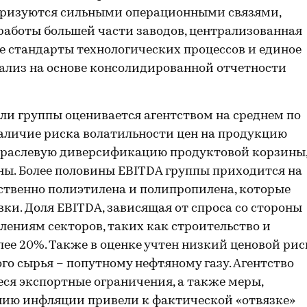
еризуются сильными операционными связями,
работы большей части заводов, централизованная
е стандарты технологических процессов и единое
нализ на основе консолидированной отчетности
и группы оценивается агентством на среднем по
аличие риска волатильности цен на продукцию
траслевую диверсификацию продуктовой корзины
ны. Более половины EBITDA группы приходится на
твенно полиэтилена и полипропилена, которые
ки. Доля EBITDA, зависящая от спроса со стороны
ениям секторов, таких как строительство и
лее 20%. Также в оценке учтен низкий ценовой рис
го сырья – попутному нефтяному газу. Агентство
еся экспортные ограничения, а также меры,
нию инфляции привели к фактической «отвязке»