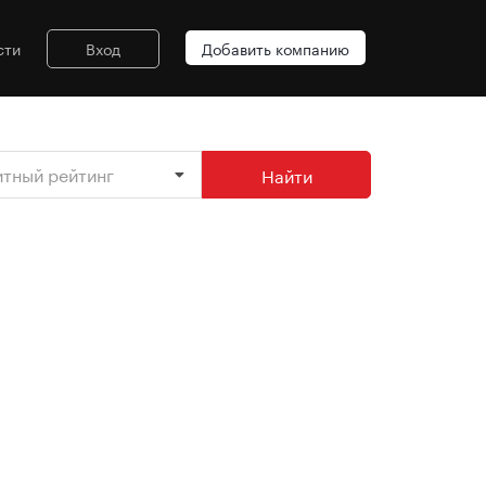
сти
Вход
Добавить компанию
итный рейтинг
Найти