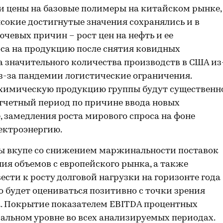
и цены на базовые полимеры на китайском рынке,
ысокие достигнутые значения сохранялись и в
ючевых причин – рост цен на нефть и ее
са на продукцию после снятия ковидных
 значительного количества производств в США из
из-за пандемии логистические ограничения.
техимическую продукцию группы будут существенн
тчетный период по причине ввода новых
 замедления роста мирового спроса на фоне
лектроэнергию.
ы вкупе со снижением маржинальности поставок
ия объемов с европейского рынка, а также
ести к росту долговой нагрузки на горизонте года
но будет оцениваться позитивно с точки зрения
а. Покрытие показателем EBITDA процентных
альном уровне во всех анализируемых периодах.