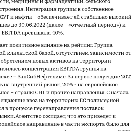
ти, медицины и фармацевтики, сельского
строения. Интеграция группы в собственное
 СУГ и нафты – обеспечивает ей стабильно высоки
яцев до 30.06.2022 (далее – «отчетный период») и
о EBITDA превышала 40%.
ет позитивное влияние на рейтинг. Группа
й клиентской базой, отсутствием зависимости о
обретением новых активов на территории
низилась концентрация EBITDA группы на
ксе – ЗапСибНефтехиме. За первое полугодие 202
 на внутренний рынок, 20% - на европейское
ьное – страны СНГ и прочие направления. С начала
апрещающие ввоз на территорию ЕС полимерной
ся в процессе перенаправления поставок
нки. Агентство ожидает, что это приведет к
ропейское направление в части экспорта было для