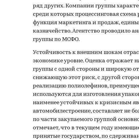
ряд других. Компании группы характ
среди которых процессинговая схема 
функция маркетинга и продаж, едины
казначейство. Агентство проводило а
группы по МСФО.
Устойчивость к внешним шокам отрасл
экономике уровне. Оценка отражает н
группы с одной стороны и широкую о
снижающую этот риск, с другой сторо
реализацию полиолефинов, преимущес
используются для изготовления упаков
наименее устойчивых к кризисным явл
автомобилестроение, составляет не бо
по части закупаемого группой основно
отмечает, что в текущем году имеющи
принятые государством, по сдержива