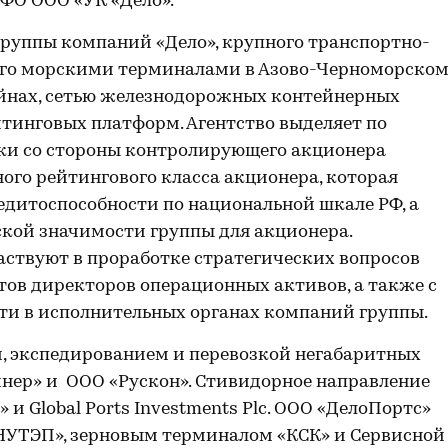
ФО ООО «УК «Дело».
Группы компаний «Дело», крупного транспортно-
его морскими терминалами в Азово-Черноморском
йнах, сетью железнодорожных контейнерных
тинговых платформ. Агентство выделяет по
ки со стороны контролирующего акционера
ого рейтингового класса акционера, которая
дитоспособности по национальной шкале РФ, а
ской значимости группы для акционера.
ствуют в проработке стратегических вопросов
етов директоров операционных активов, а также с
ти в исполнительных органах компаний группы.
, экспедированием и перевозкой негабаритных
нер» и ООО «Рускон». Стивидорное направление
и Global Ports Investments Plc. ООО «ДелоПортс»
НУТЭП», зерновым терминалом «КСК» и Сервисной