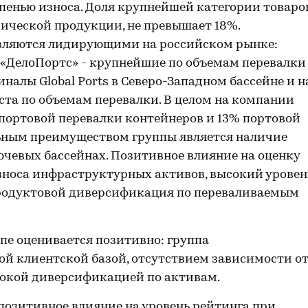
пенью износа. Доля крупнейшей категории товаро
мической продукции, не превышает 18%.
вляются лидирующими на российском рынке:
«ДелоПортс» - крупнейшие по объемам перевалки
налы Global Ports в Северо-Западном бассейне и н
та по объемам перевалки. В целом на компании
портовой перевалки контейнеров и 13% портовой
льным преимуществом группы является наличие
чевых бассейнах. Позитивное влияние на оценку
зноса инфраструктурных активов, высокий уровен
родуктовой диверсификация по переваливаемым
пе оценивается позитивно: группа
й клиентской базой, отсутствием зависимости о
окой диверсификацией по активам.
позитивное влияние на уровень рейтинга при