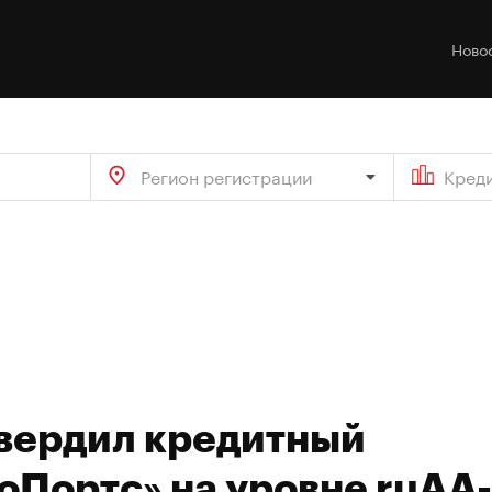
Ново
Регион регистрации
Кред
твердил кредитный
оПортс» на уровне ruAA-