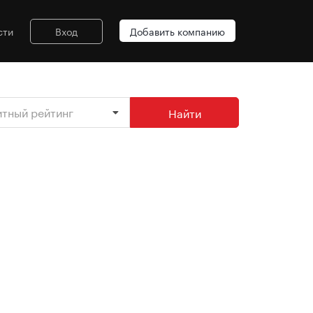
сти
Вход
Добавить компанию
итный рейтинг
Найти