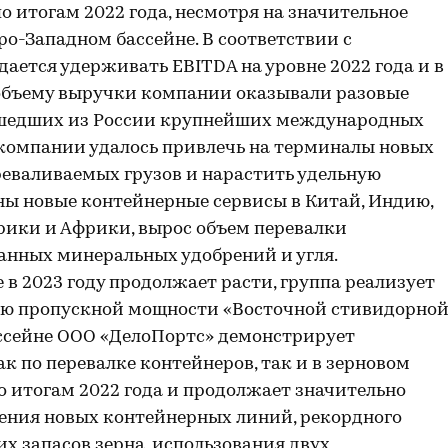
 итогам 2022 года, несмотря на значительное
ро-Западном бассейне. В соответствии с
ается удерживать EBITDA на уровне 2022 года и в
 объему выручки компании оказывали разовые
ушедших из России крупнейших международных
 компании удалось привлечь на терминалы новых
реваливаемых грузов и нарастить удельную
ны новые контейнерные сервисы в Китай, Индию,
ики и Африки, вырос объем перевалки
анных минеральных удобрений и угля.
в 2023 году продолжает расти, группа реализует
ию пропускной мощности «Восточной стивидорно
ссейне ООО «ДелоПортс» демонстрирует
по перевалке контейнеров, так и в зерновом
о итогам 2022 года и продолжает значительно
чения новых контейнерных линий, рекордного
х запасов зерна, использования двух