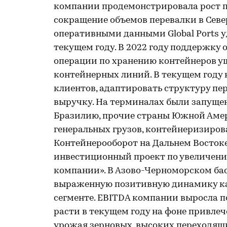
компании продемонстрировала рост по
сокращение объемов перевалки в Севе
оперативными данными Global Ports уд
текущем году. В 2022 году поддержку
операции по хранению контейнеров 
контейнерных линий. В текущем году
клиентов, адаптировать структуру пе
выручку. На терминалах были запуще
Бразилию, прочие страны Южной Амер
генеральных грузов, контейнеризиров
Контейнерооборот на Дальнем Востоке 
инвестиционный проект по увеличен
компании». В Азово-Черноморском ба
выраженную позитивную динамику как 
сегменте. EBITDA компании выросла п
расти в текущем году на фоне привле
урожая зерновых, высоких переходящи