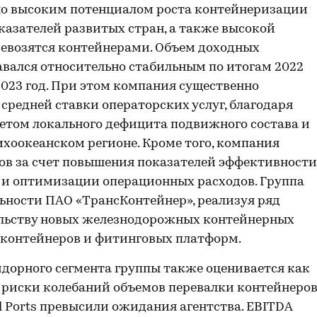
ено высоким потенциалом роста контейнеризации
показателей развитых стран, а также высокой
ревозятся контейнерами. Объем доходных
вался относительно стабильным по итогам 2022
2023 год. При этом компания существенно
 средней ставки операторских услуг, благодаря
етом локального дефицита подвижного состава и
хоокеанском регионе. Кроме того, компания
ов за счет повышения показателей эффективности
в и оптимизации операционных расходов. Группа
ьности ПАО «ТрансКонтейнер», реализуя ряд
ельству новых железнодорожных контейнерных
рк контейнеров и фитинговых платформ.
дорного сегмента группы также оценивается как
 риски колебаний объемов перевалки контейнеро
l Ports превысили ожидания агентства. EBITDA