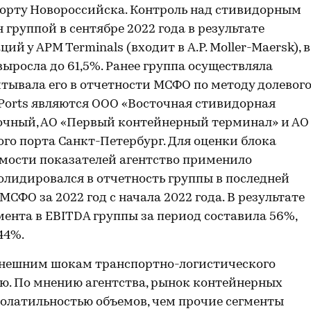
орту Новороссийска. Контроль над стивидорным
 группой в сентябре 2022 года в результате
й у APM Terminals (входит в A.P. Moller-Maersk), в
выросла до 61,5%. Ранее группа осуществляла
читывала его в отчетности МСФО по методу долевог
Ports являются ООО «Восточная стивидорная
очный, АО «Первый контейнерный терминал» и АО
го порта Санкт-Петербург. Для оценки блока
имости показателей агентство применило
нсолидировался в отчетность группы в последней
СФО за 2022 год с начала 2022 года. В результате
мента в EBITDA группы за период составила 56%,
44%.
 внешним шокам транспортно-логистического
ю. По мнению агентства, рынок контейнерных
олатильностью объемов, чем прочие сегменты