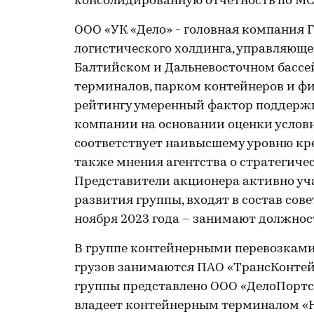
консолидированную отчетность по МС
ООО «УК «Дело» - головная компания 
логистического холдинга, управляющ
Балтийском и Дальневосточном бассе
терминалов, парком контейнеров и фи
рейтингу умеренный фактор поддерж
компании на основании оценки условн
соответствует наивысшему уровню кре
также мнения агентства о стратегиче
Представители акционера активно уча
развития группы, входят в состав сов
ноября 2023 года – занимают должнос
В группе контейнерными перевозками
грузов занимаются ПАО «ТрансКонтей
группы представлено ООО «ДелоПортс» 
владеет контейнерным терминалом «