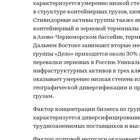
характеризуется умеренно низкой сте
в структуре контейнерных грузов, хи
Стивидорные активы группы также я
контейнерный и зерновой терминалы 
в Азово-Черноморском бассейне, терми
Дальнем Востоке занимают вторые мес
группы «Дело» приходится около 30% 
перевалки зерновых в России. Уника
инфраструктурных активов в трех клю
оказывает умеренно низкая степень и
географической диверсификации и п
грузам.
Фактор концентрации бизнеса по груп
характеризуется диверсифицированно
труднозаменимых поставщиков и выс
Фактор долговой нагрузки оказывает 