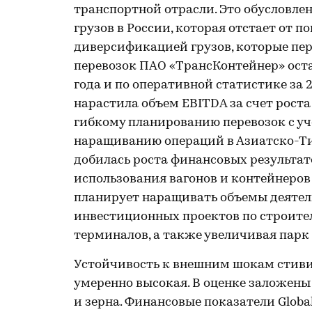
транспортной отрасли. Это обусловл
грузов в России, которая отстает от 
диверсификацией грузов, которые пе
перевозок ПАО «ТрансКонтейнер» оста
года и по оперативной статистике за 
нарастила объем EBITDA за счет роста
гибкому планированию перевозок с уч
наращиванию операций в Азиатско-Ти
добилась роста финансовых результат
использования вагонов и контейнеро
планирует наращивать объемы деятел
инвестиционных проектов по строит
терминалов, а также увеличивая па
Устойчивость к внешним шокам стиви
умеренно высокая. В оценке заложены
и зерна. Финансовые показатели Globa