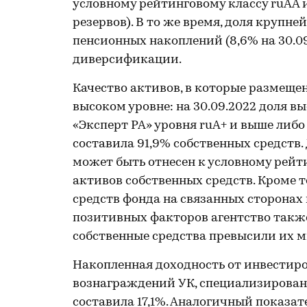
условному рейтинговому классу ruAA 
резервов). В то же время, доля крупне
пенсионных накоплений (8,6% на 30.09
диверсификации.
Качество активов, в которые размеще
высоком уровне: на 30.09.2022 доля 
«Эксперт РА» уровня ruA+ и выше либ
составила 91,9% собственных средств
может быть отнесен к условному рейти
активов собственных средств. Кроме 
средств фонда на связанных сторонах 
позитивных факторов агентство также
собственные средства превысили их 
Накопленная доходность от инвестир
вознаграждений УК, специализированн
составила 17,1%. Аналогичный показат