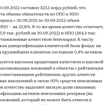
.09.2022 составил 323,1 млрд рублей, что
та объема обязательств по ОПС и НПО
риод с 30.09.2021 по 30.09.2022 объем
НПО – на 23,8%. В то же время агентство отмечает,
,9 тыс. рублей на 30.09.2022) и НПО (164,3 тыс.
становленные агентством бенчмарки. К числу
кая диверсификация клиентской базы фонда: на
ед крупнейшим клиентом составили 0,4% активов.
зуются высоким кредитным качеством и высокой
ысоколиквидных вложений в объекты с рейтингами
о сопоставимыми рейтингами других агентств
ных накоплений и около 93% средств пенсионных
ов агентство выделяет низкую долю связанных
ификацию активов пенсионных резервов (на
 вложений, который не может быть отнесен к