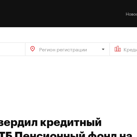
Ново
Регион регистрации
Кред
твердил кредитный
ТБ Пенсионный фонд на