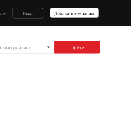
сти
Вход
Добавить компанию
итный рейтинг
Найти