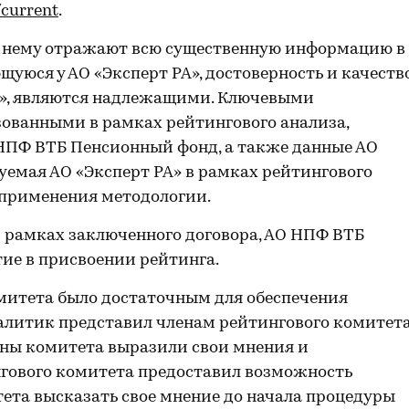
/current
.
о нему отражают всю существенную информацию в
уюся у АО «Эксперт РА», достоверность и качеств
А», являются надлежащими. Ключевыми
ованными в рамках рейтингового анализа,
 НПФ ВТБ Пенсионный фонд, а также данные АО
уемая АО «Эксперт РА» в рамках рейтингового
я применения методологии.
 рамках заключенного договора, АО НПФ ВТБ
ие в присвоении рейтинга.
митета было достаточным для обеспечения
алитик представил членам рейтингового комитет
ены комитета выразили свои мнения и
гового комитета предоставил возможность
ета высказать свое мнение до начала процедуры