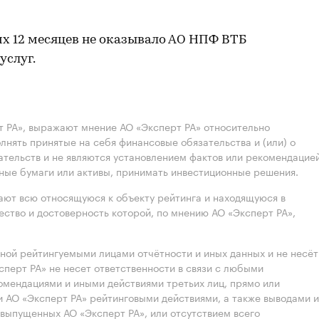
их 12 месяцев не оказывало АО НПФ ВТБ
услуг.
 РА», выражают мнение АО «Эксперт РА» относительно
лнять принятые на себя финансовые обязательства и (или) о
ательств и не являются установлением фактов или рекомендацие
нные бумаги или активы, принимать инвестиционные решения.
ют всю относящуюся к объекту рейтинга и находящуюся в
ство и достоверность которой, по мнению АО «Эксперт РА»,
нной рейтингуемыми лицами отчётности и иных данных и не несёт
ксперт РА» не несет ответственности в связи с любыми
омендациями и иными действиями третьих лиц, прямо или
 АО «Эксперт РА» рейтинговыми действиями, а также выводами и
выпущенных АО «Эксперт РА», или отсутствием всего