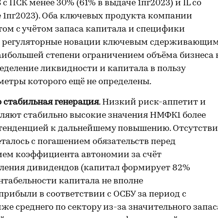
 ПСК менее 30% (61% в выдаче 1пг2023) и IL со
 1пг2023). Оба ключевых продукта компании
ом с учётом запаса капитала и специфики
ет регуляторные новации ключевым сдерживающи
аибольшей степени ограничением объёма бизнеса 
еделение ликвидности и капитала в пользу
етры которого ещё не определены.
о стабильная генерация
. Низкий риск-аппетит и
еляют стабильно высокие значения НМФК1 более
с тенденцией к дальнейшему повышению. Отсутстви
четалось с погашением обязательств перед
ем коэффициента автономии за счёт
ления дивидендов (капитал формирует 82%
ентабельности капитала не вполне
прибыли в соответствии с ОСБУ за период с
ниже среднего по сектору из-за значительного запас