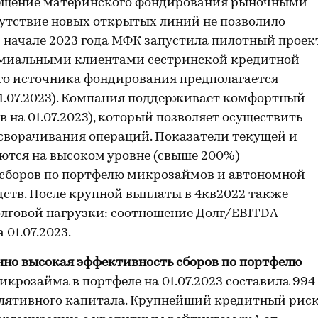
амещение материнского фондирования рыночными
утствие новых открытых линий не позволило
В начале 2023 года МФК запустила пилотный проек
емиальными клиентами сестринской кредитной
его источника фондирования предполагается
01.07.2023). Компания поддерживает комфортный
 на 01.07.2023), который позволяет осуществить
сворачивания операций. Показатели текущей и
тся на высоком уровне (свыше 200%)
 сборов по портфелю микрозаймов и автономной
дств. После крупной выплаты в 4кв2022 также
олговой нагрузки: соотношение Долг/EBITDA
 01.07.2023.
нно высокая эффективность сборов по портфелю
крозайма в портфеле на 01.07.2023 составила 994
егулятивного капитала. Крупнейший кредитный рис