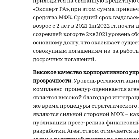
приходится на связанную кредитную 
«Эксперт РА», при этом сумма привле
средства МФК. Средний срок выдава
возрос с 2 лет в 2021-1пг2022 гг. почт
созревшей когорте 2кв2021 уровень сб
основному долгу, что оказывает сущес
совокупным погашениям из-за работы 
досрочных погашений.
Высокое качество корпоративного уп
прозрачности
. Уровень регламентаци
комплаенс-процедур оценивается аг
является высокой благодаря интеграц
же время процедуры стратегического 
являются сильной стороной МФК – как
публикации пресс-релиза финансовый 
разработки. Агентством отмечается 