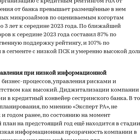
организацию с кредитным рейтингом ruA от
чения от банка превышает размещённые в нем
емых микрозаймов по оцениваемым когортам
и до 3 лет к середине 2023 года. По ближайшей
оров к середине 2023 года составил 87% по
твенную поддержку рейтингу, и 107% по
в сегменте с низкой ПСК и умеренно высокой дол
равления при низкой информационной
и бизнес-процессов, управления рисками и
ентством как высокий. Диджитализации компании
ии в кредитный конвейер сестринского банка. В то
планирования, по мнению «Эксперт РА», не
 и годом ранее, по состоянию на момент
план на предстоящий год ещё находится в стади
низкая информационная прозрачность компании в