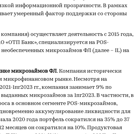
низкой информационной прозрачности. В рамках
ывает умеренный фактор поддержки со стороны
омпания) осуществляет деятельность с 2015 года,
АО «ОТП Банк», специализируется на POS-
необеспеченных микрозаймов ФЛ (далее – IL) на
ынке микрозаймов ФЛ
. Компания исторически
м микрофинансовом рынке. Несмотря на
021-1пг2023 гг., компания занимает 9% по
у выданных микрозаймов за 1пг2023. В частности, в
роса в основном сегменте POS-микрозаймов,
одновременно аккумулирование ликвидности для
ала 2020 года портфель сократился на 35% до 37
е 12 месяцев он сократился на 10%. Продуктовая