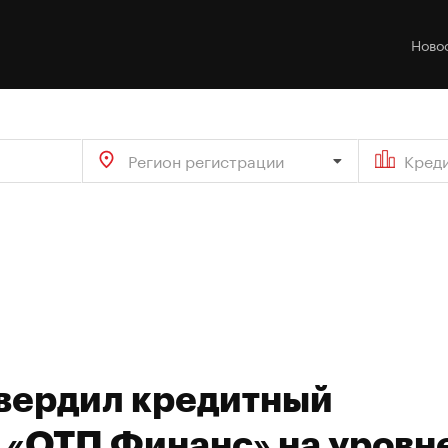
Ново
Регион регистрации
Кред
твердил кредитный
«ОТП Финанс» на уровн