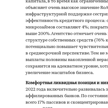
капитала, в то время как ограниченн
объясняет очень высокое значение RoA
инфраструктурной поддержке сестрин
эффективность кредитного процесса:
микрозаймов составляют 4%; покрыти
выше 200%. Агентство отмечает очен
структуре собственных средств (76% ка
потенциально повышает чувствитель
в среднесрочной перспективе. Тем не м
выплаты половины накопленной нера
сохранится на адекватном уровне, хо
увеличение масштабов бизнеса.
Комфортная ликвидная позиция и низ
2022 года включительно развивалась з
аффилированных банков. По состоянию
всего 17% пассивов и сконцентрирова