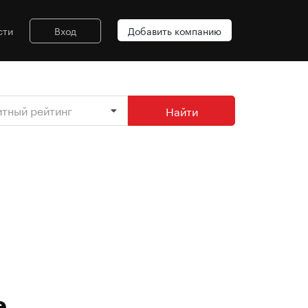
сти
Вход
Добавить компанию
итный рейтинг
Найти
е