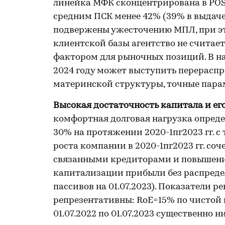
линейка МФК сконцентрирована в POS с
средним ПСК менее 42% (39% в выдаче
подвержены ужесточению МПЛ, при эт
клиентской базы агентство не счита
фактором для рыночных позиций. В н
2024 году может выступить перераспр
материнской структуры, точные парам
Высокая достаточность капитала и ег
комфортная долговая нагрузка опред
30% на протяжении 2020-1пг2023 гг. 
роста компании в 2020-1пг2023 гг. со
связанными кредиторами и повышени
капитализации прибыли без распреде
пассивов на 01.07.2023). Показатели р
репрезентативны: RoE=15% по чистой 
01.07.2022 по 01.07.2023 существенно 