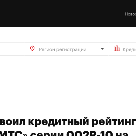
Ново
Регион регистрации
Кред
своил кредитный рейтинг
МТС» серии 002Р-10 на