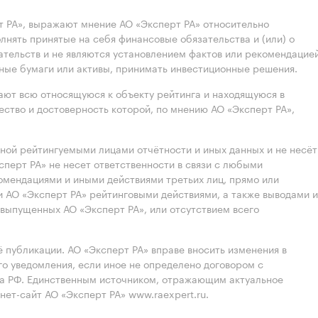
 РА», выражают мнение АО «Эксперт РА» относительно
лнять принятые на себя финансовые обязательства и (или) о
ательств и не являются установлением фактов или рекомендацие
нные бумаги или активы, принимать инвестиционные решения.
ют всю относящуюся к объекту рейтинга и находящуюся в
ство и достоверность которой, по мнению АО «Эксперт РА»,
нной рейтингуемыми лицами отчётности и иных данных и не несёт
ксперт РА» не несет ответственности в связи с любыми
омендациями и иными действиями третьих лиц, прямо или
 АО «Эксперт РА» рейтинговыми действиями, а также выводами и
выпущенных АО «Эксперт РА», или отсутствием всего
 публикации. АО «Эксперт РА» вправе вносить изменения в
 уведомления, если иное не определено договором с
ва РФ. Единственным источником, отражающим актуальное
нет-сайт АО «Эксперт РА» www.raexpert.ru.