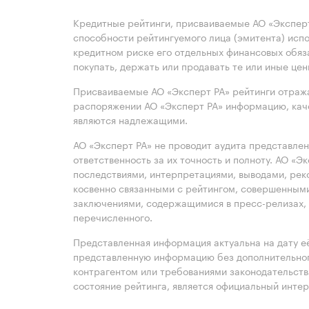
Кредитные рейтинги, присваиваемые АО «Эксперт
способности рейтингуемого лица (эмитента) испо
кредитном риске его отдельных финансовых обяз
покупать, держать или продавать те или иные це
Присваиваемые АО «Эксперт РА» рейтинги отража
распоряжении АО «Эксперт РА» информацию, каче
являются надлежащими.
АО «Эксперт РА» не проводит аудита представле
ответственность за их точность и полноту. АО «Э
последствиями, интерпретациями, выводами, рек
косвенно связанными с рейтингом, совершенными
заключениями, содержащимися в пресс-релизах, 
перечисленного.
Представленная информация актуальна на дату её
представленную информацию без дополнительного
контрагентом или требованиями законодательст
состояние рейтинга, является официальный интер