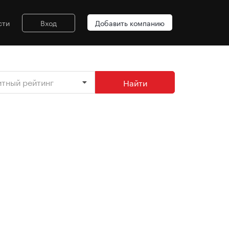
сти
Вход
Добавить компанию
итный рейтинг
Найти