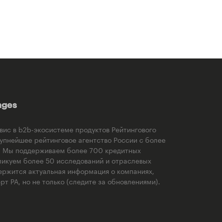
ages
рвис в b2b-экосистеме продуктов Рейтингового
рупнейшее рейтинговое агентство России с более
). Мы поддерживаем более 700 кредитных
ликуем более 50 исследований и отраслевых
ержится актуальная информация о компаниях,
т РА, но не только (следите за обновлениями).