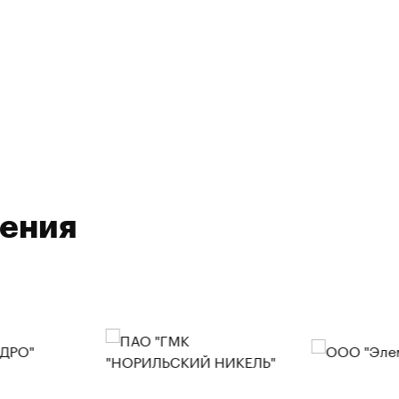
ления