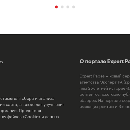
ях
О портале Expert P
Expert Pages – новый се
агентства Эксперт РА (к
чем 25-летней историей
рейтингов, ежегодно пуб
стемы для сбора и анализа
обзоров. На портале сод
и сайта, а также для улучшения
имеющих рейтинги Экспер
формации. Продолжая
тку файлов «Cookie» и данных