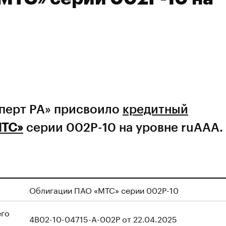
сперт РА» присвоило
кредитный
МТС»
серии 002Р-10 на уровне ruAAA.
Облигации ПАО «МТС» серии 002Р-10
его
4B02-10-04715-A-002P от 22.04.2025