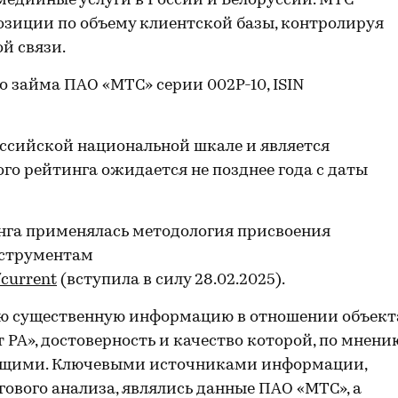
едийные услуги в России и Белоруссии. МТС
зиции по объему клиентской базы, контролируя
й связи.
 займа ПАО «МТС» серии 002Р-10, ISIN
ссийской национальной шкале и является
го рейтинга ожидается не позднее года с даты
нга применялась методология присвоения
нструментам
/current
(вступила в силу 28.02.2025).
ю существенную информацию в отношении объект
 РА», достоверность и качество которой, по мнени
жащими. Ключевыми источниками информации,
ового анализа, являлись данные ПАО «МТС», а