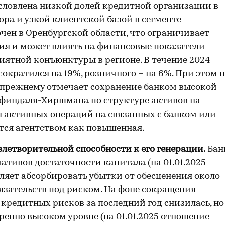
словлена низкой долей кредитной организации в
ра и узкой клиентской базой в сегменте
чен в Оренбургской области, что ограничивает
ия и может влиять на финансовые показатели
иятной конъюнктуры в регионе. В течение 2024
ократился на 19%, розничного – на 6%. При этом 
о-прежнему отмечает сохранение банком высокой
финдаля-Хиршмана по структуре активов на
ция активных операций на связанных с банком или
тся агентством как повышенная.
влетворительной способности к его генерации.
Бан
тивов достаточности капитала (на 01.01.2025
воляет абсорбировать убытки от обесценения около
язательств под риском. На фоне сокращения
редитных рисков за последний год снизилась, но
еренно высоком уровне (на 01.01.2025 отношение