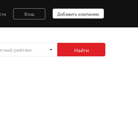
сти
Вход
Добавить компанию
итный рейтинг
Найти