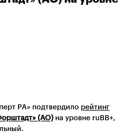
сперт РА» подтвердило
рейтинг
Форштадт» (АО)
на уровне ruBB+,
ильный.