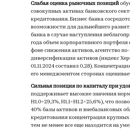
Слабая оценка рыночных позиций
обу
совокупных активах банковского секто
кредитования. Бизнес банка сосредото
возможности для дальнейшего развит
банка в случае наступления неблагопр
года объем корпоративного портфеля с
фоне снижения активов, агентство п
диверсификации активов (индекс Хер
01.11.2024 составил 0,28). Концентра
его менеджментом сторонах оценивае
Сильная позиция по капиталу при удо
поддерживает высокие значения норма
Н1.0=29,3%, Н1.1=H1.2=25,6%), что поз
40% базы активов и внебалансовых об
кредитования концентрация крупных к
тем не менее все еще находится на ум