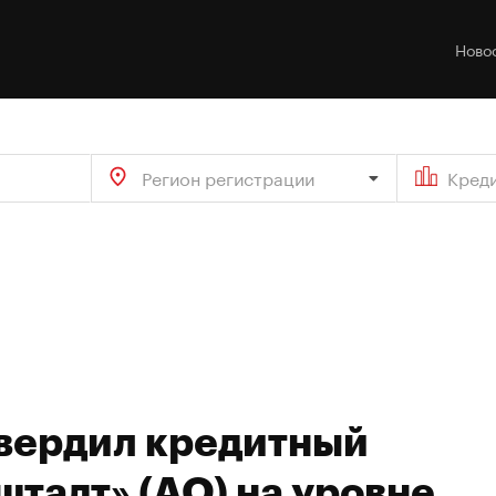
Ново
Регион регистрации
Кред
твердил кредитный
тадт» (АО) на уровне