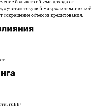
учение большего объема дохода от
ем, с учетом текущей макроэкономической
ет сокращение объемов кредитования.
влияния
ют.
нга
сти: ruBB+