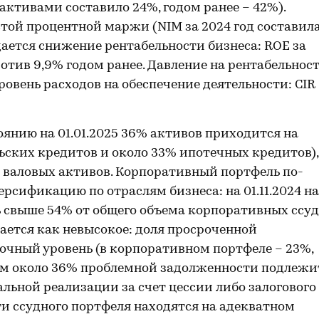
ктивами составило 24%, годом ранее – 42%).
той процентной маржи (NIM за 2024 год составил
дается снижение рентабельности бизнеса: ROE за
ротив 9,9% годом ранее. Давление на рентабельнос
вень расходов на обеспечение деятельности: CIR
оянию на 01.01.2025 36% активов приходится на
ских кредитов и около 33% ипотечных кредитов),
 валовых активов. Корпоративный портфель по-
сификацию по отраслям бизнеса: на 01.11.2024 на
 свыше 54% от общего объема корпоративных ссуд
ается как невысокое: доля просроченной
чный уровень (в корпоративном портфеле – 23%,
этом около 36% проблемной задолженности подлежи
альной реализации за счет цессии либо залогового
и ссудного портфеля находятся на адекватном