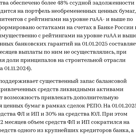
тва обеспечено более 48% ссудной задолженности
ходится на портфель необремененных ценных бумаг,
итентов с рейтингами на уровне ruАА- и выше по
формировано остатками на счетах в Банке России 
имущественно с рейтингами на уровне ruАА и выш
нных банковских гарантий на 01.01.2025 составляе
месяцев выплаты по ним не осуществлялись, при
ия доли принципалов на строительной отрасли
01.11.2024).
поддерживает существенный запас балансовой
е привлеченных средств ликвидными активами
ет возможность привлекать дополнительную
 ценных бумаг в рамках сделок РЕПО. На 01.01.202
едства ФЛ и ИП и 30% на средства ЮЛ. При этом
 12 месяцев объем средств ФЛ и ИП сократился на
редств одного из крупнейших кредиторов банка, а