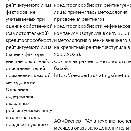
рейтингуемого лица
кредитоспособности рейтингуем
факторов, не
лица) применялась методология
учитываемых при
присвоения рейтингов
оценке собственной
кредитоспособности нефинансо
(самостоятельной)
компаниям (вступила в силу 30.06
кредитоспособности
и методология оценки внешнего 
рейтингуемого лица
на кредитный рейтинг (вступила в
(далее - факторы
25.07.2025).
внешнего влияния), с
Ссылка на раздел с методологич
описанием целей
базой:
применения каждой
https://raexpert.ru/ratings/metho
методологии
Описание
содержания
оказанных
рейтингуемому лицу
в течение года,
АО «Эксперт РА» в течение после
предшествующего
месяцев оказывало дополнитель
рейтинговому