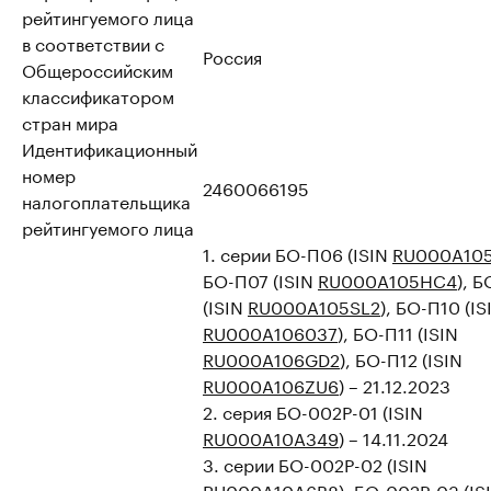
рейтингуемого лица
в соответствии с
Россия
Общероссийским
классификатором
стран мира
Идентификационный
номер
2460066195
налогоплательщика
рейтингуемого лица
1. серии БО-П06 (ISIN
RU000A105
БО-П07 (ISIN
RU000A105HC4
), 
(ISIN
RU000A105SL2
), БО-П10 (IS
RU000A106037
), БО-П11 (ISIN
RU000A106GD2
), БО-П12 (ISIN
RU000A106ZU6
) – 21.12.2023
2. серия БО-002Р-01 (ISIN
RU000A10A349
) – 14.11.2024
3. серии БО-002Р-02 (ISIN
RU000A10A6B8
), БО-002Р-03 (IS