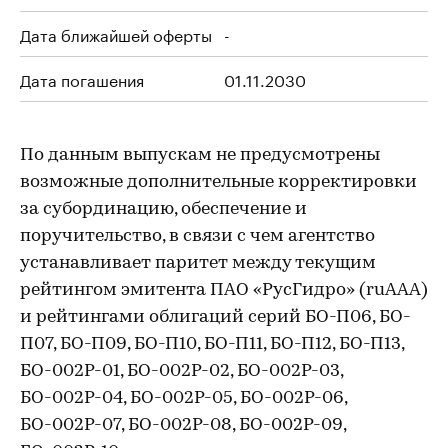
Дата ближайшей оферты
-
Дата погашения
01.11.2030
По данным выпускам не предусмотрены
возможные дополнительные корректировки
за субординацию, обеспечение и
поручительство, в связи с чем агентство
устанавливает паритет между текущим
рейтингом эмитента ПАО «РусГидро» (ruAAA)
и рейтингами облигаций серий БО-П06, БО-
П07, БО-П09, БО-П10, БО-П11, БО-П12, БО-П13,
БО-002Р-01, БО-002Р-02, БО-002Р-03,
БО-002Р-04, БО-002Р-05, БО-002Р-06,
БО-002Р-07, БО-002Р-08, БО-002Р-09,