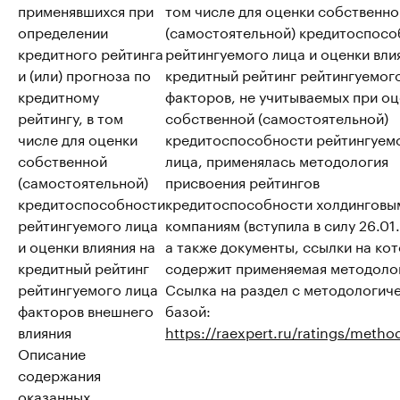
применявшихся при
том числе для оценки собственно
определении
(самостоятельной) кредитоспосо
кредитного рейтинга
рейтингуемого лица и оценки вли
и (или) прогноза по
кредитный рейтинг рейтингуемог
кредитному
факторов, не учитываемых при о
рейтингу, в том
собственной (самостоятельной)
числе для оценки
кредитоспособности рейтингуем
собственной
лица, применялась методология
(самостоятельной)
присвоения рейтингов
кредитоспособности
кредитоспособности холдинговы
рейтингуемого лица
компаниям (вступила в силу 26.01
и оценки влияния на
а также документы, ссылки на ко
кредитный рейтинг
содержит применяемая методоло
рейтингуемого лица
Ссылка на раздел с методологич
факторов внешнего
базой:
влияния
https://raexpert.ru/ratings/metho
Описание
содержания
оказанных