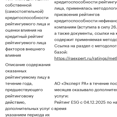
кредитоспособности рейтинг
собственной
лица, применялась методолог
(самостоятельной)
присвоения рейтингов
кредитоспособности
кредитоспособности нефинан
рейтингуемого лица и
компаниям (вступила в силу 26.
оценки влияния на
а также документы, ссылки на
кредитный рейтинг
содержит применяемая методо
рейтингуемого лица
Ссылка на раздел с методоло
факторов внешнего
базой:
влияния
https://raexpert.ru/ratings/me
Описание содержания
оказанных
рейтингуемому лицу в
течение года,
АО «Эксперт РА» в течение пос
предшествующего
месяцев оказывало дополните
рейтинговому
услуги:
действию,
Рейтинг ESG с 04.12.2025 по 
дополнительных услуг с
время
указанием периода их