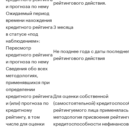
рейтингового действия.
и прогноза по нему
Ожидаемый период
времени нахождения
кредитного рейтинга
3 месяца
в статусе «под
наблюдением»:
Пересмотр
Не позднее года с даты последне
кредитного рейтинга
рейтингового действия
и прогноза по нему
Сведения обо всех
методологиях,
применявшихся при
определении
кредитного рейтинга
Для оценки собственной
и (или) прогноза по
(самостоятельной) кредитоспосо
кредитному
рейтингуемого лица применялась
рейтингу, в том
методология присвоения рейтинг
числе для оценки
кредитоспособности нефинансо