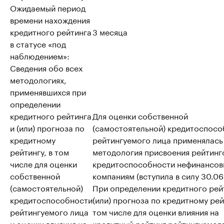
Ожидаемый период
времени нахождения
кредитного рейтинга
3 месяца
в статусе «под
наблюдением»:
Сведения обо всех
методологиях,
применявшихся при
определении
кредитного рейтинга
Для оценки собственной
и (или) прогноза по
(самостоятельной) кредитоспосо
кредитному
рейтингуемого лица применялась
рейтингу, в том
методология присвоения рейтинг
числе для оценки
кредитоспособности нефинансо
собственной
компаниям (вступила в силу 30.06
(самостоятельной)
При определении кредитного рей
кредитоспособности
(или) прогноза по кредитному рей
рейтингуемого лица
том числе для оценки влияния на
и оценки влияния на
кредитный рейтинг рейтингуемог