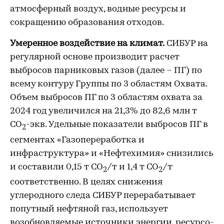
атмосферный воздух, водные ресурсы и
сокращению образования отходов.
Умеренное воздействие на климат.
СИБУР на
регулярной основе производит расчет
выбросов парниковых газов (далее – ПГ) по
всему контуру Группы по 3 областям Охвата.
Объем выбросов ПГ по 3 областям охвата за
2024 год увеличился на 21,3% до 82,6 млн т
CO
-экв. Удельные показатели выбросов ПГ в
2
сегментах «Газопереработка и
инфраструктура» и «Нефтехимия» снизились
и составили 0,15 т CO
/т и 1,4 т CO
/т
2
2
соответственно. В целях снижения
углеродного следа СИБУР перерабатывает
попутный нефтяной газ, использует
возобновляемые источники энергии, ресурсо-