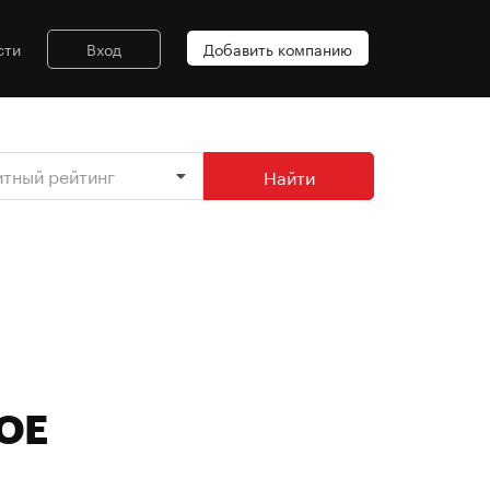
сти
Вход
Добавить компанию
итный рейтинг
Найти
ОЕ