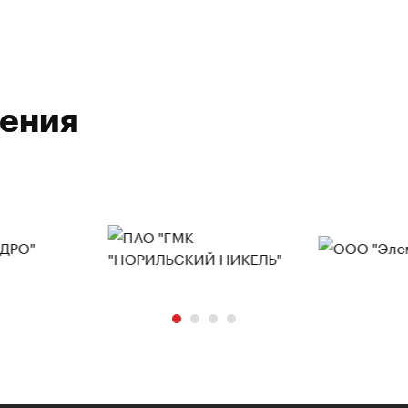
ления