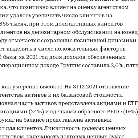
а, что позитивно влияет на оценку агентством
нии удалось увеличить число клиентов на
865 тысяч, при этом доля активных клиентов
о клиентов на депозитарном обслуживании на конец
 году отмечается сохранение позитивной динамики
ет выделять в числе положительных факторов
азы: за 2021 год доля доходов, обеспеченных
операционном доходе Группы составила 2,0%, пят
как умеренно высокое. На 31.12.2021 отношение
ентства активов к их балансовой стоимости
 Основная часть активов представлена акциями и ETF
блигациями (24%) и сделками обратного РЕПО (19%)
бумаг на балансе представлена активами
т для клиентов. Ликвидность долевых ценных
гентством, надежность долговых ценных бумаг