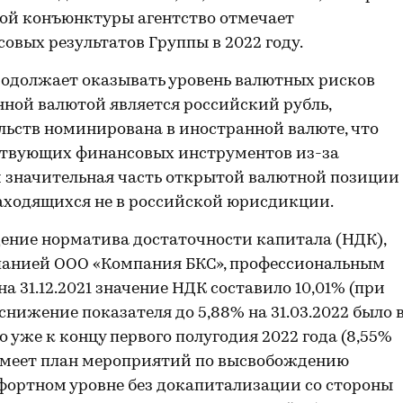
ной конъюнктуры агентство отмечает
овых результатов Группы в 2022 году.
одолжает оказывать уровень валютных рисков
нной валютой является российский рубль,
ельств номинирована в иностранной валюте, что
тствующих финансовых инструментов из-за
м значительная часть открытой валютной позиции
аходящихся не в российской юрисдикции.
ение норматива достаточности капитала (НДК),
анией ООО «Компания БКС», профессиональным
а 31.12.2021 значение НДК составило 10,01% (при
нижение показателя до 5,88% на 31.03.2022 было 
уже к концу первого полугодия 2022 года (8,55%
я имеет план мероприятий по высвобождению
ортном уровне без докапитализации со стороны