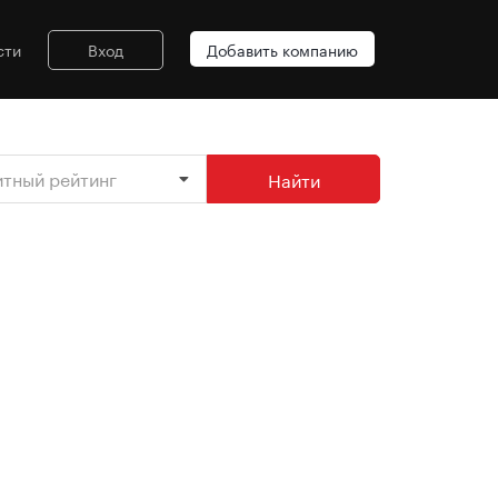
сти
Вход
Добавить компанию
итный рейтинг
Найти