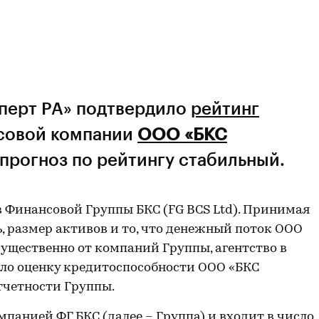
сперт РА» подтвердило
рейтинг
совой компании
ООО «БКС
 прогноз по рейтингу стабильный.
в Финансовой Группы БКС (FG BCS Ltd). Принимая
 размер активов и то, что денежный поток ООО
ущественно от компаний Группы, агентство в
ило оценку кредитоспособности ООО «БКС
тчетности Группы.
панией ФГ БКС (далее – Группа) и входит в число