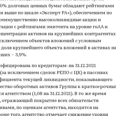
 70% долговых ценных бумаг обладают рейтингами
и выше по шкале «Эксперт РА»), обеспечением по
преимущественно высоколиквидные акции и
гации с рейтингами эмитента на уровне ruAA и
онцентрации активов на крупнейших контрагентах
а исключением объектов вложений с условным
 доля крупнейшего объекта вложений в активах н
йших – 3,9%.
фицирована по кредиторам: на 31.12.2021
(за исключением сделок РЕПО с ЦК) в пассивах
эффициента текущей ликвидности, показывающего
ество оборотных активов Группы к краткосрочны
агентством (1,08 на 31.12.2021). В то же время
, отражающий покрытие всех обязательств
вами, по оценкам агентства, находится на
 Кроме того, агентство отмечает снижение уровня