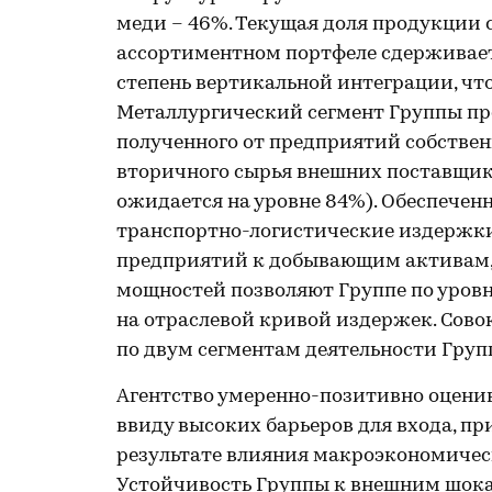
меди – 46%. Текущая доля продукции 
ассортиментном портфеле сдерживает
степень вертикальной интеграции, чт
Металлургический сегмент Группы пр
полученного от предприятий собствен
вторичного сырья внешних поставщико
ожидается на уровне 84%). Обеспечен
транспортно-логистические издержки
предприятий к добывающим активам, 
мощностей позволяют Группе по уров
на отраслевой кривой издержек. Сов
по двум сегментам деятельности Груп
Агентство умеренно-позитивно оцени
ввиду высоких барьеров для входа, п
результате влияния макроэкономическ
Устойчивость Группы к внешним шок