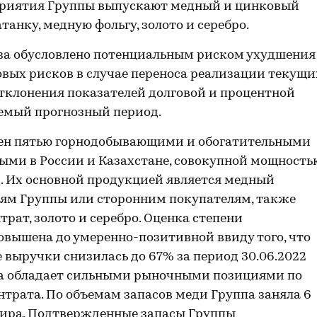
дприятия Группы выпускают медный и цинковый
танку, медную фольгу, золото и серебро.
за обусловлено потенциальным риском ухудшения
вых рисков в случае переноса реализации текущи
тклонения показателей долговой и процентной
емый прогнозный период.
ен пятью горнодобывающими и обогатительными
ми в России и Казахстане, совокупной мощность
д. Их основной продукцией является медный
ям Группы или сторонним покупателям, также
рат, золото и серебро. Оценка степени
вышена до умеренно-позитивной ввиду того, что
 выручки снизилась до 67% за период 30.06.2022
ппа обладает сильными рыночными позициями по
трата. По объемам запасов меди Группа заняла 6
ира. Подтвержденные запасы Группы