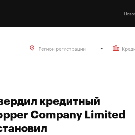
Ново
Регион регистрации
Кред
твердил кредитный
opper Company Limited
установил