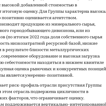
с высокой добавленной стоимостью в
 итоговую оценку. Для Группы характерна высока
о позитивно оценивается агентством.
оизводит продукцию из минерального сырья,
ного горнодобывающего дивизиона, или из
в (по итогам 2022 года доля собственного сырья
ность низкозатратной ресурсной базой, низкие
 в результате близости металлургических
современное оборудование и высокая загрузка
ню себестоимости находиться в нижнем квинтиле
окупная оценка рыночных и конкурентных позици
пы является умеренно-позитивной.
вает риск-профиль отрасли присутствия Группы
ри этом отрасль подвержена цикличности в
их факторов, что ограничивает оценку.
ам поддерживается вертикально-интегрированно