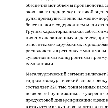
обеспечивают объемы производства со
оказывает поддержку итоговой оценке
руды преимущественно на медно-пор
более низким содержанием меди отно
Группы характерна низкая себестоимо
низких операционных издержек, прису
относительно зарубежных горнодобы
расположены в регионах с минимальн
существенным конкурентным преиму
компаниями.
Металлургический сегмент включает 
гидрометаллургический завод, совок
составляет 320 тыс. тонн медных катод
позволяет Группе занимать уверенные
продуктовой диверсификации оценива
в структуре выручки сегмента по ито