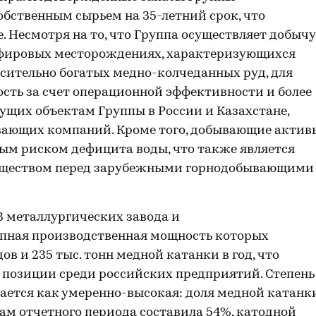
бственным сырьем на 35-летний срок, что
. Несмотря на то, что Группа осуществляет добычу
фировых месторождениях, характеризующихся
сительно богатых медно-колчеданных руд, для
сть за счет операционной эффективности и более
щих объектам Группы в России и Казахстане,
вающих компаний. Кроме того, добывающие актив
ым риском дефицита воды, что также является
ществом перед зарубежными горнодобывающими
3 металлургических завода и
упная производственная мощность которых
ов и 235 тыс. тонн медной катанки в год, что
 позиции среди российских предприятий. Степень
ется как умеренно-высокая: доля медной катанк
гам отчетного периода составила 54%, катодной