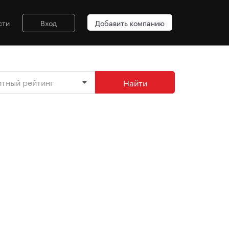
сти
Вход
Добавить компанию
итный рейтинг
Найти