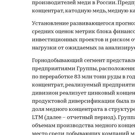
производителей меди в России. Пре
концентрат, катодную медь, медную ка
Установление развивающегося прогно
средних оценок метрик блока финансо
инвестиционных проектов и риском о
нагрузки от ожидаемых за анализиру
Горнодобывающий сегмент представл
предприятиями Группы, расположенны
по переработке 83 млн тонн руды в го
концентрат, реализуемый предприяти
дивизион реализует цинковый концент
продуктовой диверсификации была по
доля медного концентрата в структуре
LTM (далее – отчетный период). Гру
объемам производства медного концен
место среди добывающих компаний м