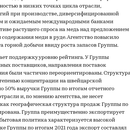
остью в низких точках цикла отрасли,
гий при производстве, диверсифицированной
слям и ожидаемым международными банками
тиве растущего спроса на медь над предложением
 содержания меди в руде. Агентство повысило
та горной добычи ввиду роста запасов Группы.
ает поддержку уровню рейтинга. У Группы
нных поставщиков, направления поставок
ия были частично переориентированы. Структур
тепенью концентрации на швейцарской
о 50% выручки Группы по итогам отчетного
отрасли и, по мнению агентства, не несет
 как географическая структура продаж Группы по
рована. Группа преимущественно экспортирует
бытовая политика характеризуется высокой
ке Группы по итогам 2021 года экспорт составлял