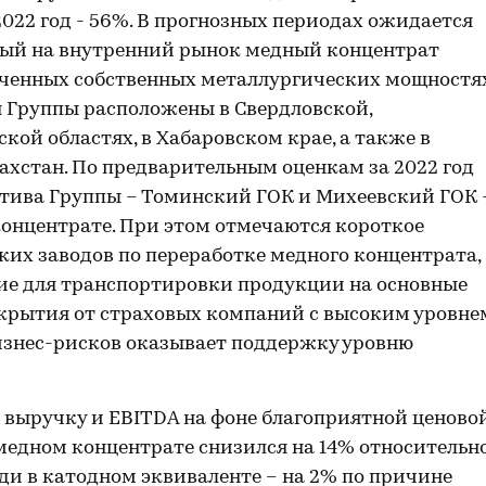
022 год - 56%. В прогнозных периодах ожидается
емый на внутренний рынок медный концентрат
иченных собственных металлургических мощностях
 Группы расположены в Свердловской,
кой областях, в Хабаровском крае, а также в
хстан. По предварительным оценкам за 2022 год
тива Группы – Томинский ГОК и Михеевский ГОК 
концентрате. При этом отмечаются короткое
ких заводов по переработке медного концентрата,
ие для транспортировки продукции на основные
окрытия от страховых компаний с высоким уровне
изнес-рисков оказывает поддержку уровню
 выручку и EBITDA на фоне благоприятной ценово
медном концентрате снизился на 14% относительн
ди в катодном эквиваленте – на 2% по причине