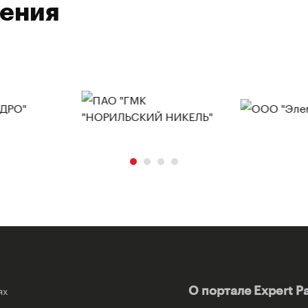
ления
ях
О портале Expert P