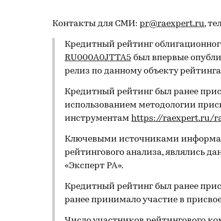
Контакты для СМИ:
pr@raexpert.ru
, те
Кредитный рейтинг облигационного
RU000A0JTTA5
был впервые опубли
релиз по данному объекту рейтинга
Кредитный рейтинг был ранее прис
использованием методологии прис
инструментам
https://raexpert.ru/
Ключевыми источниками информац
рейтингового анализа, являлись да
«Эксперт РА».
Кредитный рейтинг был ранее прис
ранее принимало участие в присво
Число участников рейтингового ко