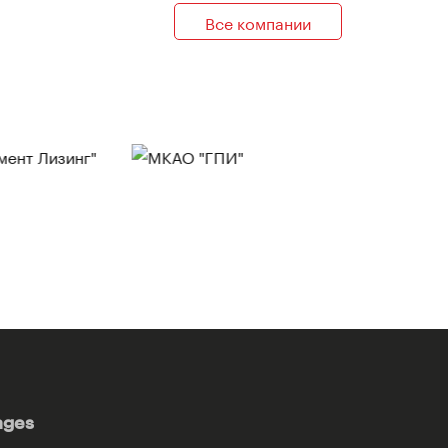
Все компании
ages