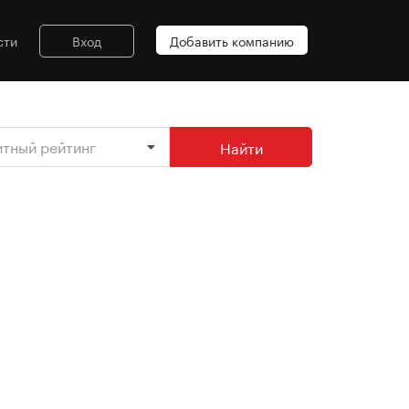
сти
Вход
Добавить компанию
итный рейтинг
Найти