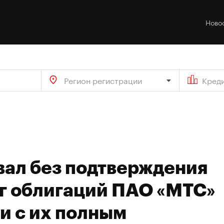
Ново
Регион регистрации
Кред
вал без подтверждения
г облигаций ПАО «МТС»
зи с их полным