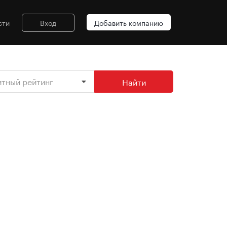
сти
Вход
Добавить компанию
итный рейтинг
Найти