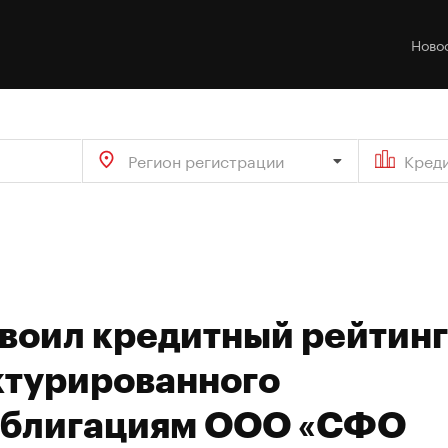
Ново
Регион регистрации
Кред
своил кредитный рейтинг
ктурированного
облигациям ООО «СФО