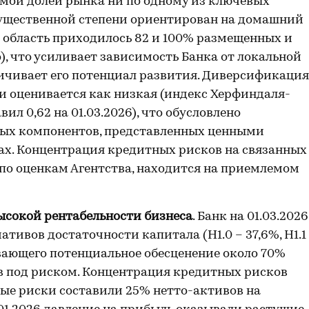
имой долей рынка ни по одному из ключевых
 существенной степени ориентирован на домашний
ю область приходилось 82 и 100% размещенных и
, что усиливает зависимость Банка от локальной
чивает его потенциал развития. Диверсификация
и оценивается как низкая (индекс Херфиндаля-
л 0,62 на 01.03.2026), что обусловлено
ных компонентов, представленных ценными
ах. Концентрация кредитных рисков на связанных
по оценкам Агентства, находится на приемлемом
ысокой рентабельности бизнеса
. Банк на 01.03.2026
ивов достаточности капитала (Н1.0 – 37,6%, Н1.1
вающего потенциальное обесценение около 70%
в под риском. Концентрация кредитных рисков
ые риски составили 25% нетто-активов на