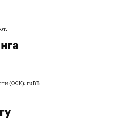
ют.
нга
ти (ОСК): ruBB
гу