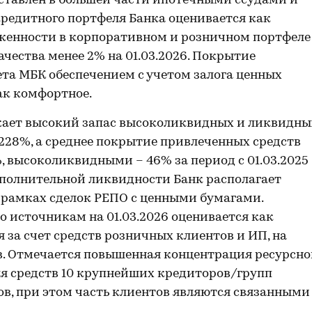
тавлен в большей части ипотечными ссудами и
кредитного портфеля Банка оценивается как
лженности в корпоративном и розничном портфеле
качества менее 2% на 01.03.2026. Покрытие
ета МБК обеспечением с учетом залога ценных
ак комфортное.
ает высокий запас высоколиквидных и ликвидны
– 228%, а среднее покрытие привлеченных средств
 высоколиквидными – 46% за период с 01.03.2025
дополнительной ликвидности Банк располагает
 рамках сделок РЕПО с ценными бумагами.
о источникам на 01.03.2026 оценивается как
 за счет средств розничных клиентов и ИП, на
в. Отмечается повышенная концентрация ресурсн
ля средств 10 крупнейших кредиторов/групп
, при этом часть клиентов являются связанными