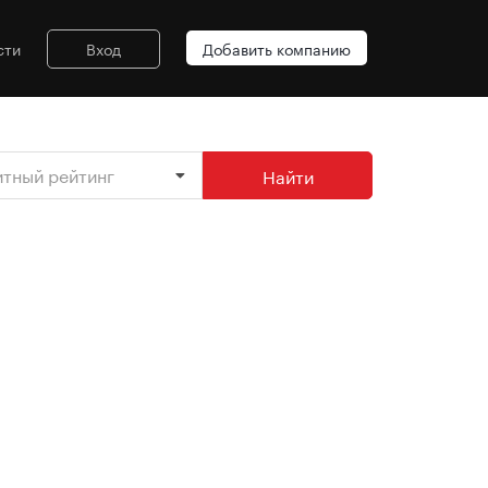
сти
Вход
Добавить компанию
итный рейтинг
Найти