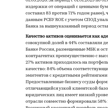
01.03.2026. За период с 01.01.2025 по 
издержки от операций с ценными бума
составил 83 против 71% годом ранее),
данным РСБУ ROE с учетом СПОД упала 
Банка за вышеуказанный период остава
Качество активов оценивается как ад
совокупной долей в 44% составляли де
Банке России, размещенные МБК и ост
контрагентах преимущественно с выс
27% активов приходилось на портфел
качество: 84% объема соответствующ
эмитентов с кредитными рейтингами н
Предоставленные бизнесу ссуды форми
отличающийся узкой клиентской базо
юридических лиц имеет низкий урове
отрасли совместно формировали 58% п