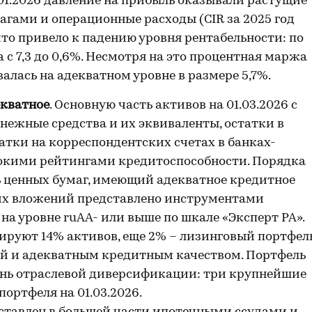
01.01.2026 давление на прибыль оказывали растущие
гами и операционные расходы (CIR за 2025 год
 что привело к падению уровня рентабельности: по
с 7,3 до 0,6%. Несмотря на это процентная маржа
лась на адекватном уровне в размере 5,7%.
екватное
. Основную часть активов на 01.03.2026 с
нежные средства и их эквиваленты, остатки в
атки на корреспондентских счетах в банках-
окими рейтингами кредитоспособности. Порядка
ь ценных бумаг, имеющий адекватное кредитное
их вложений представлено инструментами
а уровне ruAA- или выше по шкале «Эксперт РА».
руют 14% активов, еще 2% – лизинговый портфель
й и адекватным кредитным качеством. Портфель
нь отраслевой диверсификации: три крупнейшие
ортфеля на 01.03.2026.