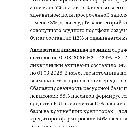
Розничный кредитный портфель предс
занимает 7% активов. Качество всего 
адекватное: доля просроченной задо
– менее 3%, доля ссуд IV-V категорий 
совокупного ссудного портфеля без уч
бумаг составило 112% и оценивается к
Адекватная ликвидная позиция
отраж
активов на 01.03.2026: Н2 – 424%, Н3 
ликвидными активами составило 84%,
по 01.03.2026. В качестве источника 
возможностью привлечения средств в
Сбалансированность ресурсной базы п
невысокая: 66% пассивов формируется
средства ЮЛ приходится 10% пассиво
базы на крупнейших кредиторах – до
кредиторов формировали 50% пассивов
Банком сторонами.