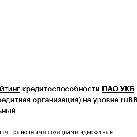
йтинг
кредитоспособности
ПАО УКБ
редитная организация) на уровне ruBB
ьный.
нными рыночными позициями, адекватным