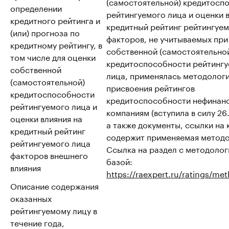
(самостоятельной) кредитосп
определении
рейтингуемого лица и оценки 
кредитного рейтинга и
кредитный рейтинг рейтингуем
(или) прогноза по
факторов, не учитываемых при
кредитному рейтингу, в
собственной (самостоятельно
том числе для оценки
кредитоспособности рейтинг
собственной
лица, применялась методолог
(самостоятельной)
присвоения рейтингов
кредитоспособности
кредитоспособности нефинан
рейтингуемого лица и
компаниям (вступила в силу 26.
оценки влияния на
а также документы, ссылки на
кредитный рейтинг
содержит применяемая методо
рейтингуемого лица
Ссылка на раздел с методоло
факторов внешнего
базой:
влияния
https://raexpert.ru/ratings/me
Описание содержания
оказанных
рейтингуемому лицу в
течение года,