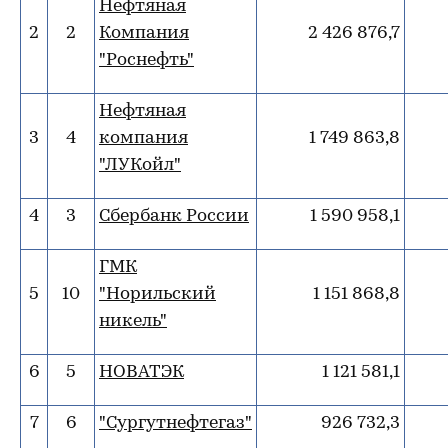
Нефтяная
2
2
Компания
2 426 876,7
"Роснефть"
Нефтяная
3
4
компания
1 749 863,8
"ЛУКойл"
4
3
Сбербанк России
1 590 958,1
ГМК
5
10
"Норильский
1 151 868,8
никель"
6
5
НОВАТЭК
1 121 581,1
7
6
"Сургутнефтегаз"
926 732,3