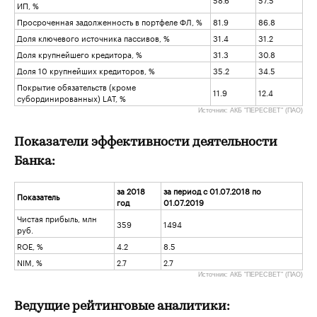
ИП, %
Просроченная задолженность в портфеле ФЛ, %
81.9
86.8
Доля ключевого источника пассивов, %
31.4
31.2
Доля крупнейшего кредитора, %
31.3
30.8
Доля 10 крупнейших кредиторов, %
35.2
34.5
Покрытие обязательств (кроме
11.9
12.4
субординированных) LAT, %
Источник: АКБ "ПЕРЕСВЕТ" (ПАО)
Показатели эффективности деятельности
Банка:
за 2018
за период с 01.07.2018 по
Показатель
год
01.07.2019
Чистая прибыль, млн
359
1494
руб.
ROE, %
4.2
8.5
NIM, %
2.7
2.7
Источник: АКБ "ПЕРЕСВЕТ" (ПАО)
Ведущие рейтинговые аналитики: