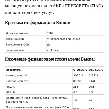
месяцев не оказывало АКБ «ПЕРЕСВЕТ» (ПАО)
дополнительных услуг.
Краткая информация о Банке:
Номер лицензии
2110
Тип лицензии
Универсальная лицензия
Вхождение в ССВ
Да
Головной офис
г. Москва
Ключевые финансовые показатели Банка:
Показатель
01.01.2019
01.08.2019
Активы, млн руб.
305011
316913
Капитал, млн руб.
83106
84417
Н1.0, %
26.1
26.8
Н1.2, %
4.3
4.5
Фактический коэф. резервирования по ссудам
7.3
7.2
без учета МБК, %
Просроченная задолженность в портфеле ЮЛ и
58.6
57.5