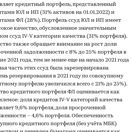
вляет кредитный портфель, представленный
тами ЮЛ и ИП (31% активов на 01.01.2022) и
тами ФЛ (28%). Портфель ссуд ЮЛ и ИП имеет
окое качество, обусловленное значительным
ом ссуд IV-V категории качества (31% портфеля).
ство также обращает внимание на рост доли
оченной задолженности с 8% до 25% портфеля в
ие 2021 года, тем не менее еще на начало 2021 года
ая часть этих ссуд была зарезервирована
ень резервирования в 2021 году по совокупному
тному портфелю увеличился всего с 21% до 25%).
тво кредитного портфеля ФЛ оценивается как
лемое: доля кредитов IV-V категорий качества
вляет 9,6% портфеля, доля просроченной
женности – 4,6% портфеля. Обеспеченность
упного кредитного портфеля (без учёта МБК)
еством и ценными бумагами оценивается как