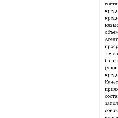
соста
креди
креди
невыс
объем
Агент
проср
течен
больш
(уров
креди
Качес
прием
соста
задол
совок
имущ