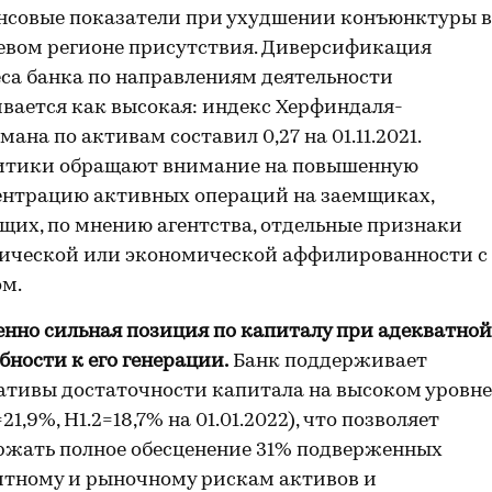
нсовые показатели при ухудшении конъюнктуры в
евом регионе присутствия. Диверсификация
са банка по направлениям деятельности
вается как высокая: индекс Херфиндаля-
ана по активам составил 0,27 на 01.11.2021.
итики обращают внимание на повышенную
ентрацию активных операций на заемщиках,
их, по мнению агентства, отдельные признаки
ической или экономической аффилированности с
м.
нно сильная позиция по капиталу при адекватной
бности к его генерации.
Банк поддерживает
тивы достаточности капитала на высоком уровне
=21,9%, Н1.2=18,7% на 01.01.2022), что позволяет
ржать полное обесценение 31% подверженных
итному и рыночному рискам активов и