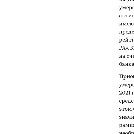
умере
актив
имеющ
предс
рейти
РА». 
на сч
банка
Прие
умере
2021 
средс
этом 
знач
рамка
необ