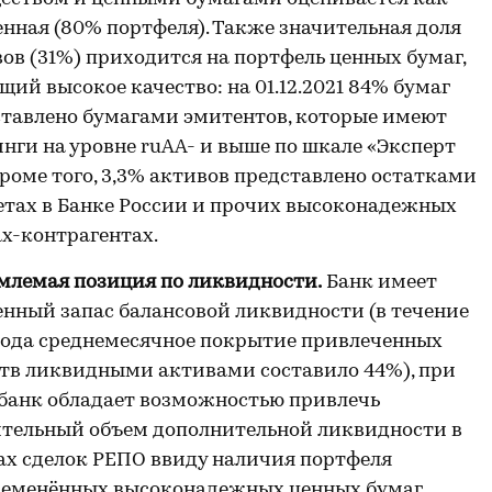
нная (80% портфеля). Также значительная доля
ов (31%) приходится на портфель ценных бумаг,
ий высокое качество: на 01.12.2021 84% бумаг
тавлено бумагами эмитентов, которые имеют
нги на уровне ruAA- и выше по шкале «Эксперт
Кроме того, 3,3% активов представлено остатками
етах в Банке России и прочих высоконадежных
х-контрагентах.
млемая позиция по ликвидности.
Банк имеет
нный запас балансовой ликвидности (в течение
года среднемесячное покрытие привлеченных
тв ликвидными активами составило 44%), при
банк обладает возможностью привлечь
ительный объем дополнительной ликвидности в
х сделок РЕПО ввиду наличия портфеля
ременённых высоконадежных ценных бумаг.