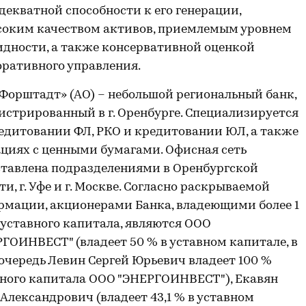
декватной способности к его генерации,
соким качеством активов, приемлемым уровнем
дности, а также консервативной оценкой
ративного управления.
Форштадт» (АО) – небольшой региональный банк,
истрированный в г. Оренбурге. Специализируется
едитовании ФЛ, РКО и кредитовании ЮЛ, а также
циях с ценными бумагами. Офисная сеть
тавлена подразделениями в Оренбургской
ти, г. Уфе и г. Москве. Согласно раскрываемой
мации, акционерами Банка, владеющими более 1
 уставного капитала, являются ООО
ГОИНВЕСТ" (владеет 50 % в уставном капитале, в
очередь Левин Сергей Юрьевич владеет 100 %
ного капитала ООО "ЭНЕРГОИНВЕСТ"), Екавян
Александрович (владеет 43,1 % в уставном