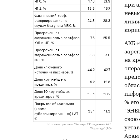
Н1.0, %
17.8
21.9
при а
Н1.2, %
15.5
18.7
невы
Фактический коэф.
резервирования по
24.5
28.3
ликви
ссудам без учета МБК, %
корпо
Просроченная
задолженность в портфеле
7.6
25.5
ЮЛ и ИП, %
АКБ «
Просроченная
зарег
задолженность в портфеле
3.8
4.6
ФЛ, %
на кр
Доля ключевого
опера
44.2
42.7
источника пассивов, %
предс
Доля крупнейшего
9.2
12.8
кредитора, %
облас
Доля 10 крупнейших
35.4
30.2
инфор
кредиторов, %
% его
Покрытие обязательств
(кроме
35.1
41.3
"ЭНЕР
субординированных) LAT,
%
свою 
Источник: расчеты "Эксперт РА" по данным АКБ
устав
"Форштадт" (АО)
Арам 