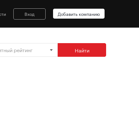
сти
Вход
Добавить компанию
итный рейтинг
Найти