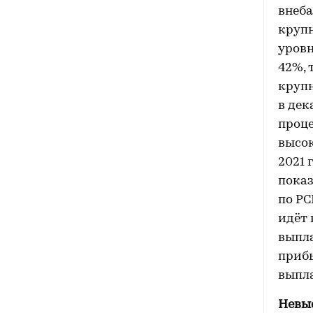
внеба
круп
уровн
42%, 
крупн
в дек
проце
высок
2021 
показ
по РС
идёт 
выпла
прибы
выпла
Невыс