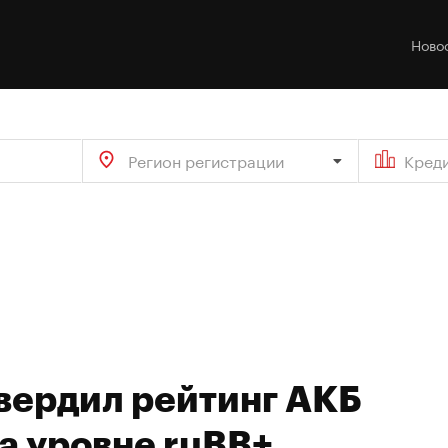
Ново
Регион регистрации
Кред
вердил рейтинг АКБ
а уровне ruBB+