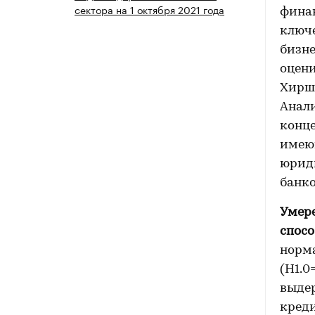
сектора на 1 октября 2021 года
фина
ключ
бизне
оцени
Хиршм
Анал
конц
имеющ
юрид
банко
Умере
спосо
норма
(Н1.0
выде
кред