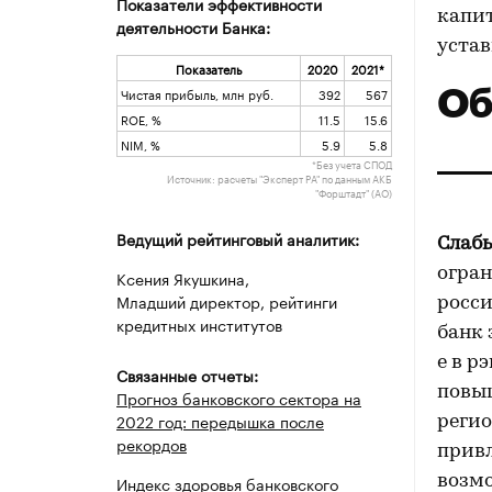
Показатели эффективности
капит
деятельности Банка:
устав
Показатель
2020
2021*
Об
Чистая прибыль, млн руб.
392
567
ROE, %
11.5
15.6
NIM, %
5.9
5.8
*Без учета СПОД
Источник: расчеты "Эксперт РА" по данным АКБ
"Форштадт" (АО)
Ведущий рейтинговый аналитик:
Слаб
огра
Ксения Якушкина,
Младший директор, рейтинги
росси
кредитных институтов
банк 
е в р
Связанные отчеты:
повы
Прогноз банковского сектора на
2022 год: передышка после
регио
рекордов
привл
Индекс здоровья банковского
возмо