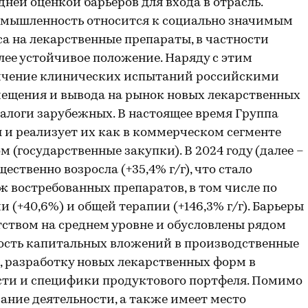
ней оценкой барьеров для входа в отрасль.
омышленность относится к социально значимым
са на лекарственные препараты, в частности
лее устойчивое положение. Наряду с этим
личение клинических испытаний российскими
ещения и вывода на рынок новых лекарственных
алоги зарубежных. В настоящее время Группа
и реализует их как в коммерческом сегменте
м (государственные закупки). В 2024 году (далее –
ственно возросла (+35,4% г/г), что стало
 востребованных препаратов, в том числе по
и (+40,6%) и общей терапии (+146,3% г/г). Барьеры
тством на среднем уровне и обусловлены рядом
мость капитальных вложений в производственные
, разработку новых лекарственных форм в
сти и специфики продуктового портфеля. Помимо
вание деятельности, а также имеет место