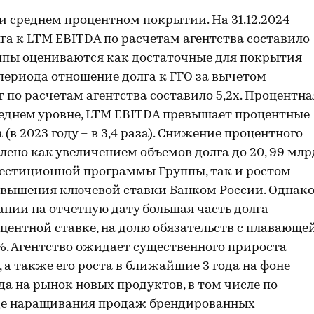
и среднем процентном покрытии. На 31.12.2024
лга к LTM EBITDA по расчетам агентства составило
уппы оцениваются как достаточные для покрытия
периода отношение долга к FFO за вычетом
о расчетам агентства составило 5,2х. Процентна
реднем уровне, LTM EBITDA превышает процентные
(в 2023 году – в 3,4 раза). Снижение процентного
ено как увеличением объемов долга до 20, 99 млр
нвестиционной программы Группы, так и ростом
овышения ключевой ставки Банком России. Однак
ании на отчетную дату большая часть долга
ентной ставке, на долю обязательств с плавающе
%. Агентство ожидает существенного прироста
 а также его роста в ближайшие 3 года на фоне
а на рынок новых продуктов, в том числе по
оде наращивания продаж брендированных