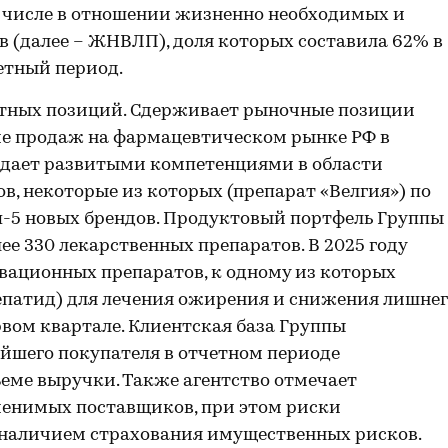
м числе в отношении жизненно необходимых и
 (далее – ЖНВЛП), доля которых составила 62% в
етный период.
нтных позиций. Сдерживает рыночные позиции
ме продаж на фармацевтическом рынке РФ в
адает развитыми компетенциями в области
, некоторые из которых (препарат «Велгия») по
п-5 новых брендов. Продуктовый портфель Группы
е 330 лекарственных препаратов. В 2025 году
вационных препаратов, к одному из которых
епатид) для лечения ожирения и снижения лишне
рвом квартале. Клиентская база Группы
йшего покупателя в отчетном периоде
ъеме выручки. Также агентство отмечает
менимых поставщиков, при этом риски
наличием страхования имущественных рисков.