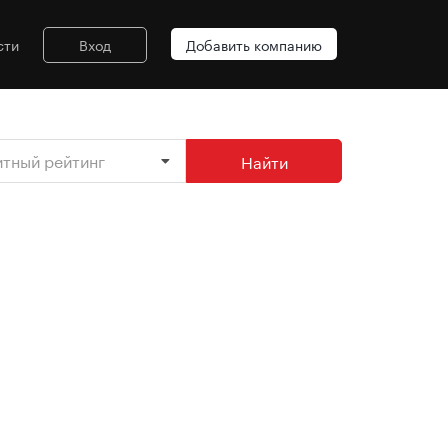
сти
Вход
Добавить компанию
итный рейтинг
Найти