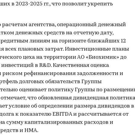
их в 2023-2025 гг., что позволит укрепить
 расчетам агентства, операционный денежный
атком денежных средств на отчетную дату,
кредитным линиям на горизонте ближайших 12
я всех плановых затрат. Инвестиционные планы
ческого цеха на территории АО «Биохимик» до
е инвестиций в R&D. Качественная оценка
м риском рефинансирования задолженности и
тфель долговых обязательств Группы
тельно оценивает политику Группы по размещени
 отмечает, что обновленная дивидендная политик
ает условие об определении размера дивидендов в
долга к показателю EBITDA и рассчитывается от
на сумму капитализированных расходов и
редств и НМА.