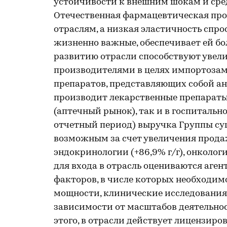
устойчивости к внешним шокам и сред
Отечественная фармацевтическая пр
отраслям, а низкая эластичность спро
жизненно важные, обеспечивает ей бо
развитию отрасли способствуют уве
производителями в целях импортозам
препаратов, представляющих собой ан
производит лекарственные препараты 
(аптечный рынок), так и в госпитально
отчетный период) выручка Группы суще
возможным за счет увеличения продаж
эндокринологии (+86,9% г/г), онкологи
для входа в отрасль оцениваются аген
факторов, в числе которых необходи
мощности, клинические исследования
зависимости от масштабов деятельно
этого, в отрасли действует лицензиро