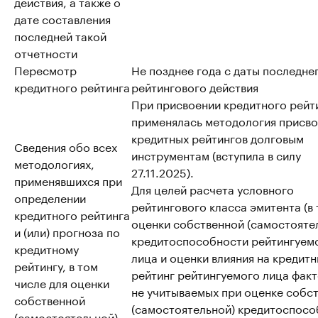
действия, а также о
дате составления
последней такой
отчетности
Пересмотр
Не позднее года с даты последне
кредитного рейтинга
рейтингового действия
При присвоении кредитного рейт
применялась методология присво
кредитных рейтингов долговым
Сведения обо всех
инструментам (вступила в силу
методологиях,
27.11.2025).
применявшихся при
Для целей расчета условного
определении
рейтингового класса эмитента (в т
кредитного рейтинга
оценки собственной (самостояте
и (или) прогноза по
кредитоспособности рейтингуем
кредитному
лица и оценки влияния на кредит
рейтингу, в том
рейтинг рейтингуемого лица факт
числе для оценки
не учитываемых при оценке собс
собственной
(самостоятельной) кредитоспосо
(самостоятельной)