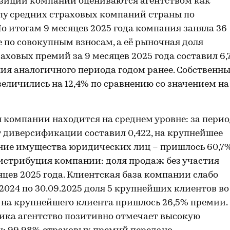
зиции компании оцениваются агентством как
пу средних страховых компаний страны по
о итогам 9 месяцев 2025 года компания заняла 36
 по совокупным взносам, а её рыночная доля
аховых премий за 9 месяцев 2025 года составил 6,
ния аналогичного периода годом ранее. Собственн
величились на 12,4% по сравнению со значением на
компании находится на среднем уровне: за пери
нт диверсификации составил 0,422, на крупнейшее
ание имущества юридических лиц – пришлось 60,7
истрибуция компании: доля продаж без участия
яцев 2025 года. Клиентская база компании слабо
.2024 по 30.09.2025 доля 5 крупнейших клиентов во
, на крупнейшего клиента пришлось 26,5% премии.
ика агентство позитивно отмечает высокую