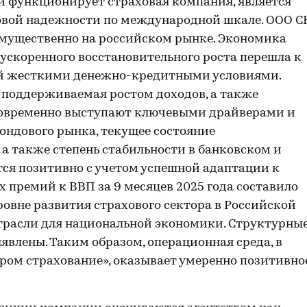
й функционирует страховая компания, является
совой надежности по международной шкале. ООО С
имущественно на российском рынке. Экономика
ускоренного восстановительного роста перешла к
й жесткими денежно-кредитными условиями.
 поддерживаемая ростом доходов, а также
овременно выступают ключевыми драйверами и
ондового рынка, текущее состояние
а также степень стабильности в банковском и
ся позитивно с учетом успешной адаптации к
премий к ВВП за 9 месяцев 2025 года составило
уровне развития страхового сектора в Российской
трасли для национальной экономики. Структурны
явлены. Таким образом, операционная среда, в
ром страхование», оказывает умеренно позитивно