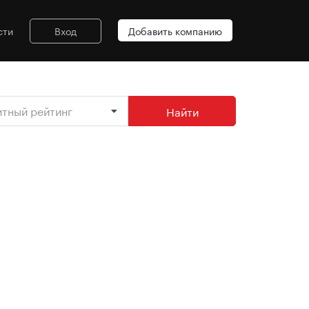
сти
Вход
Добавить компанию
итный рейтинг
Найти