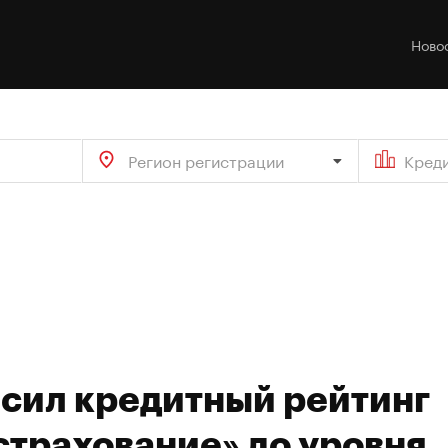
Ново
Регион регистрации
Кред
ысил кредитный рейтинг
страхование» до уровня