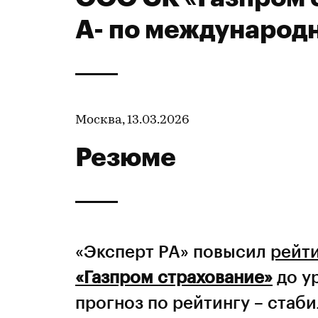
А- по международ
Москва, 13.03.2026
Резюме
«Эксперт РА» повысил
рейт
«Газпром страхование»
до у
прогноз по рейтингу – стаб