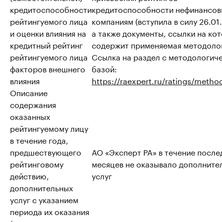
кредитоспособности
кредитоспособности нефинансо
рейтингуемого лица
компаниям (вступила в силу 26.01
и оценки влияния на
а также документы, ссылки на ко
кредитный рейтинг
содержит применяемая методоло
рейтингуемого лица
Ссылка на раздел с методологич
факторов внешнего
базой:
влияния
https://raexpert.ru/ratings/metho
Описание
содержания
оказанных
рейтингуемому лицу
в течение года,
предшествующего
АО «Эксперт РА» в течение после
рейтинговому
месяцев не оказывало дополните
действию,
услуг
дополнительных
услуг с указанием
периода их оказания