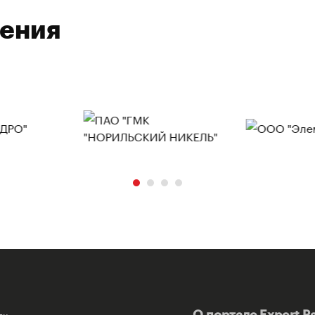
ления
ях
О портале Expert P