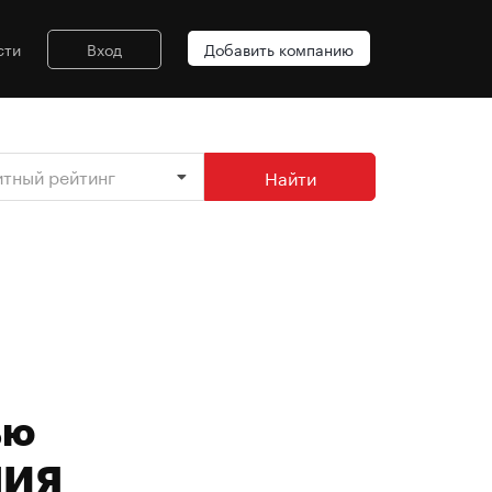
сти
Вход
Добавить компанию
итный рейтинг
Найти
ью
НИЯ