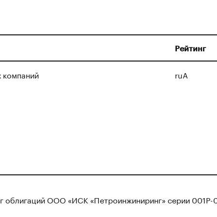
Рейтинг
х компаний
ruA
нг облигаций ООО «ИСК «Петроинжиниринг» серии 001Р-0