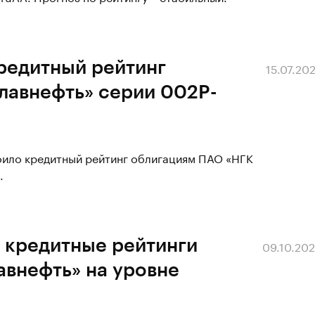
редитный рейтинг
15.07.20
лавнефть» серии 002P-
воило кредитный рейтинг облигациям ПАО «НГК
.
 кредитные рейтинги
09.10.20
авнефть» на уровне