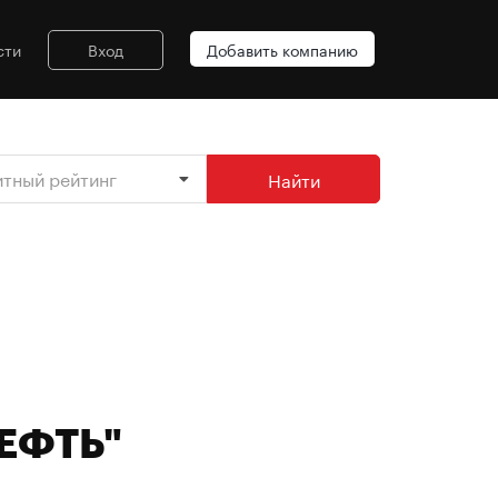
сти
Вход
Добавить компанию
итный рейтинг
Найти
НЕФТЬ"