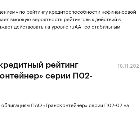
юдением» по рейтингу кредитоспособности нефинансовой
ает высокую вероятность рейтинговых действий в
жает действовать на уровне ruAА- со стабильным
 кредитный рейтинг
18.11.20
онтейнер» серии П02-
г облигациям ПАО «ТрансКонтейнер» серии П02-02 на