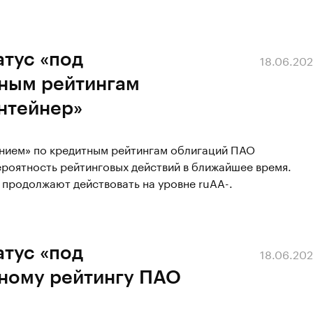
атус «под
18.06.20
ным рейтингам
нтейнер»
ением» по кредитным рейтингам облигаций ПАО
ероятность рейтинговых действий в ближайшее время.
продолжают действовать на уровне ruAA-.
атус «под
18.06.20
ному рейтингу ПАО