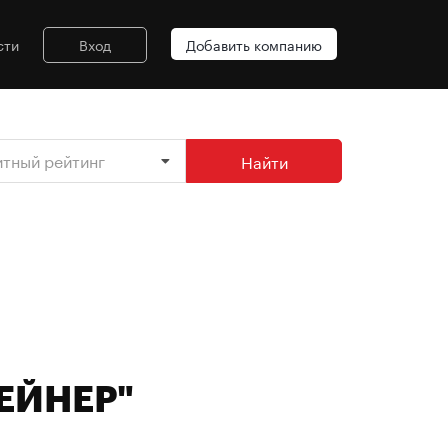
сти
Вход
Добавить компанию
итный рейтинг
Найти
ТЕЙНЕР"