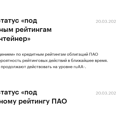
статус «под
20.03.20
ным рейтингам
нтейнер»
юдением» по кредитным рейтингам облигаций ПАО
ероятность рейтинговых действий в ближайшее время.
продолжают действовать на уровне ruAA-.
статус «под
20.03.20
ному рейтингу ПАО