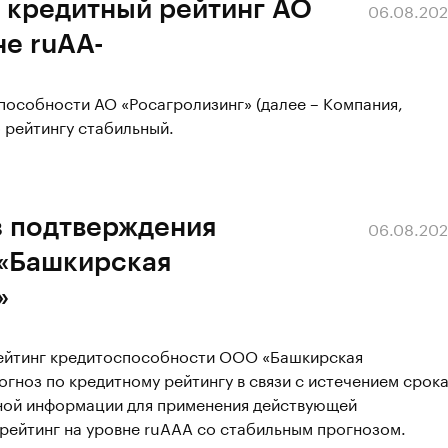
 кредитный рейтинг АО
06.08.20
не ruAA-
пособности АО «Росагролизинг» (далее – Компания,
о рейтингу стабильный.
з подтверждения
06.08.20
«Башкирская
»
рейтинг кредитоспособности ООО «Башкирская
гноз по кредитному рейтингу в связи с истечением срок
чной информации для применения действующей
 рейтинг на уровне ruAАА со стабильным прогнозом.