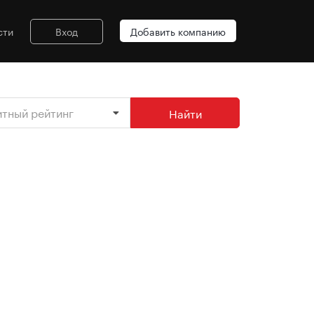
сти
Вход
Добавить компанию
итный рейтинг
Найти